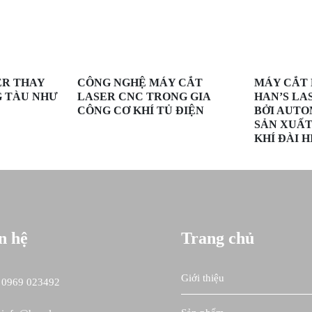
ER THAY
CÔNG NGHỆ MÁY CẮT
MÁY CẮT 
G TÀU NHƯ
LASER CNC TRONG GIA
HAN’S LA
CÔNG CƠ KHÍ TỦ ĐIỆN
BỞI AUTO
SẢN XUẤT
KHÍ ĐÀI H
n hệ
Trang chủ
Giới thiệu
0969 023492