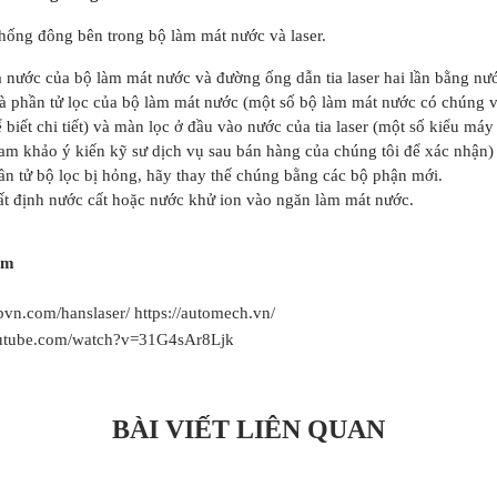
chống đông bên trong bộ làm mát nước và laser.
 nước của bộ làm mát nước và đường ống dẫn tia laser hai lần bằng nư
 phần tử lọc của bộ làm mát nước (một số bộ làm mát nước có chúng và
ể biết chi tiết) và màn lọc ở đầu vào nước của tia laser (một số kiểu máy
m khảo ý kiến ​​kỹ sư dịch vụ sau bán hàng của chúng tôi để xác nhận)
ần tử bộ lọc bị hỏng, hãy thay thế chúng bằng các bộ phận mới.
t định nước cất hoặc nước khử ion vào ngăn làm mát nước.
am
vn.com/hanslaser/ https://automech.vn/
outube.com/watch?v=31G4sAr8Ljk
BÀI VIẾT LIÊN QUAN