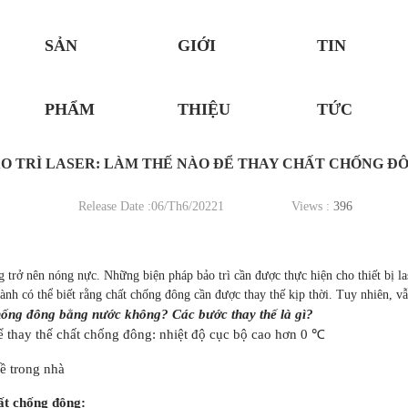
SẢN
GIỚI
TIN
PHẨM
THIỆU
TỨC
O TRÌ LASER: LÀM THẾ NÀO ĐỂ THAY CHẤT CHỐNG Đ
Release Date :06/Th6/20221
Views :
396
g trở nên nóng nực. Những biện pháp bảo trì cần được thực hiện cho thiết bị la
nh có thể biết rằng chất chống đông cần được thay thế kịp thời. Tuy nhiên, vẫ
chống đông bằng nước không? Các bước thay thế là gì?
ể thay thế chất chống đông: nhiệt độ cục bộ cao hơn 0 ℃
ất chống đông: