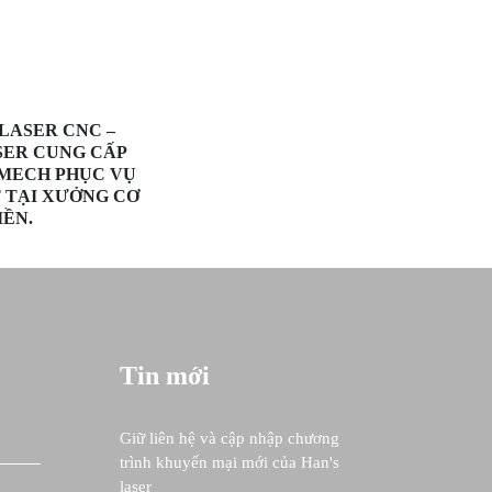
LASER CNC –
SER CUNG CẤP
MECH PHỤC VỤ
 TẠI XƯỞNG CƠ
IỀN.
Tin mới
Giữ liên hệ và cập nhập chương
trình khuyến mại mới của Han's
laser