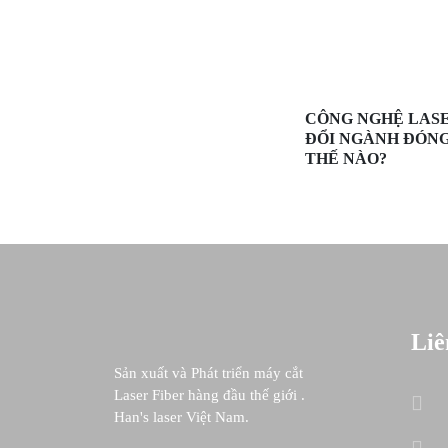
CÔNG NGHỆ LAS
ĐỔI NGÀNH ĐÓN
THẾ NÀO?
Liê
Sản xuất và Phát triển máy cắt
Laser Fiber hàng đầu thế giới .
Han's laser Việt Nam.