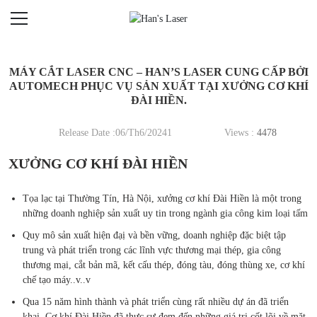
MÁY CẮT LASER CNC – HAN’S LASER CUNG CẤP BỞI
AUTOMECH PHỤC VỤ SẢN XUẤT TẠI XƯỞNG CƠ KHÍ
ĐÀI HIỀN.
Release Date :06/Th6/20241
Views :
4478
XƯỞNG CƠ KHÍ ĐÀI HIỀN
Tọa lạc tại Thường Tín, Hà Nội, xưởng cơ khí Đài Hiền là một trong
những doanh nghiệp sản xuất uy tin trong ngành gia công kim loại tấm
Quy mô sản xuất hiện đạị và bền vững, doanh nghiệp đặc biệt tập
trung và phát triển trong các lĩnh vực thương mại thép, gia công
thương mại, cắt bản mã, kết cấu thép, đóng tàu, đóng thùng xe, cơ khí
chế tạo máy..v..v
Qua 15 năm hình thành và phát triển cùng rất nhiều dự án đã triển
khai. Cơ khí Đài Hiền đã thực sự đem đến những giá trị cốt lõi về mặt