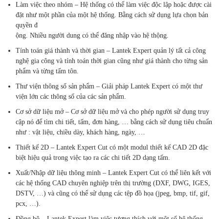
Làm việc theo nhóm – Hệ thống có thể làm việc độc lập hoặc được cài
đặt như một phần của một hệ thống. Bằng cách sử dụng lựa chọn bản
quyền đ
ộng. Nhiều người dung có thể đăng nhập vào hệ thộng.
Tính toán giá thành và thời gian – Lantek Expert quản lý tất cả công
nghệ gia công và tính toán thời gian cũng như giá thành cho từng sản
phẩm và từng tấm tôn.
Thư viện thông số sản phẩm – Giải pháp Lantek Expert có một thư
viện lớn các thông số của các sản phẩm.
Cơ sở dữ liệu mở – Cơ sở dữ liệu mở và cho phép người sử dụng truy
cập nó để tìm chi tiết, tấm, đơn hàng, … bằng cách sử dụng tiêu chuẩn
như : vật liệu, chiều dày, khách hàng, ngày, …
Thiết kế 2D – Lantek Expert Cut có một modul thiết kế CAD 2D đặc
biệt hiệu quả trong việc tạo ra các chi tiết 2D dạng tấm.
Xuất/Nhập dữ liệu thông minh – Lantek Expert Cut có thể liên kết với
các hệ thống CAD chuyên nghiệp trên thị trường (DXF, DWG, IGES,
DSTV, …) và cũng có thể sử dụng các tệp đồ họa (jpeg, bmp, tif, gif,
pcx, …).
Đồng bộ – Lantek Expert làm việc tương thích với một số hệ thống