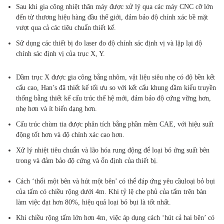
Sau khi gia công nhiệt thân máy được xử lý qua các máy CNC cỡ lớn
đến từ thương hiệu hàng đầu thế giới, đảm bảo độ chính xác bề mặt
vượt qua cả các tiêu chuẩn thiết kế.
Sử dụng các thiết bị đo laser đo độ chính sác định vị và lặp lại độ
chính sác định vị của trục X, Y.
Dầm trục X được gia công bằng nhôm, vật liệu siêu nhẹ có độ bền kết
cấu cao, Han’s đã thiết kế tối ưu so với kết cấu khung dầm kiểu truyền
thống bằng thiết kế cấu trúc thế hệ mới, đảm bảo độ cứng vững hơn,
nhẹ hơn và ít biến dạng hơn.
Cấu trúc chùm tia được phân tích bằng phần mềm CAE, với hiệu suất
động tốt hơn và độ chính xác cao hơn.
Xử lý nhiệt tiêu chuẩn và lão hóa rung động để loại bỏ ứng suất bên
trong và đảm bảo độ cứng và ổn định của thiết bị.
Cách ‘thổi một bên và hút một bên’ có thể đáp ứng yêu cầuloại bỏ bụi
của tấm có chiều rộng dưới 4m. Khi tỷ lệ che phủ của tấm trên bàn
làm việc đạt hơn 80%, hiệu quả loại bỏ bụi là tốt nhất.
Khi chiều rộng tấm lớn hơn 4m, việc áp dụng cách ‘hút cả hai bên’ có