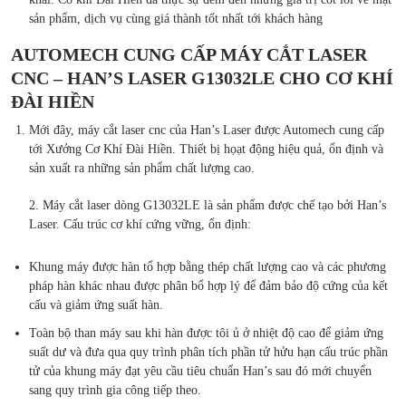
sản phẩm, dịch vụ cùng giá thành tốt nhất tới khách hàng
AUTOMECH CUNG CẤP MÁY CẮT LASER
CNC – HAN’S LASER G13032LE CHO CƠ KHÍ
ĐÀI HIỀN
Mới đây, máy cắt laser cnc của Han’s Laser được Automech cung cấp
tới Xưởng Cơ Khí Đài Hiền. Thiết bị họạt động hiệu quả, ổn định và
sản xuất ra những sản phẩm chất lượng cao.
2. Máy cắt laser dòng G13032LE là sản phẩm được chế tạo bởi Han’s
Laser. Cấu trúc cơ khí cứng vững, ổn định:
Khung máy được hàn tổ hợp bằng thép chất lượng cao và các phương
pháp hàn khác nhau được phân bổ hợp lý để đảm bảo độ cứng của kết
cấu và giảm ứng suất hàn.
Toàn bộ than máy sau khi hàn được tôi ủ ở nhiệt độ cao để giảm ứng
suất dư và đưa qua quy trình phân tích phần tử hửu hạn cấu trúc phần
tử của khung máy đạt yêu cầu tiêu chuẩn Han’s sau đó mới chuyển
sang quy trình gia công tiếp theo.