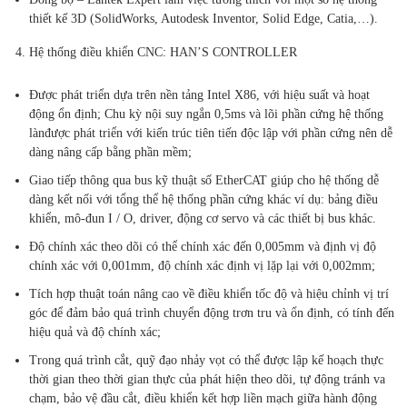
thiết kế 3D (SolidWorks, Autodesk Inventor, Solid Edge, Catia,…).
Hệ thống điều khiển CNC: HAN’S CONTROLLER
Được phát triển dựa trên nền tảng Intel X86, với hiệu suất và hoạt
động ổn định; Chu kỳ nội suy ngắn 0,5ms và lõi phần cứng hệ thống
lànđược phát triển với kiến ​​trúc tiên tiến độc lập với phần cứng nên dễ
dàng nâng cấp bằng phần mềm;
Giao tiếp thông qua bus kỹ thuật số EtherCAT giúp cho hệ thống dễ
dàng kết nối với tổng thể hệ thống phần cứng khác ví dụ: bảng điều
khiển, mô-đun I / O, driver, động cơ servo và các thiết bị bus khác.
Độ chính xác theo dõi có thể chính xác đến 0,005mm và định vị độ
chính xác với 0,001mm, độ chính xác định vị lặp lại với 0,002mm;
Tích hợp thuật toán nâng cao về điều khiển tốc độ và hiệu chỉnh vị trí
góc để đảm bảo quá trình chuyển động trơn tru và ổn định, có tính đến
hiệu quả và độ chính xác;
Trong quá trình cắt, quỹ đạo nhảy vọt có thể được lập kế hoạch thực
thời gian theo thời gian thực của phát hiện theo dõi, tự động tránh va
chạm, bảo vệ đầu cắt, điều khiển kết hợp liền mạch giữa hành động