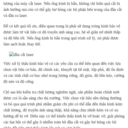
lượng của máy cắt laser. Nếu ống kính bị bẩn, không chỉ hiệu quả cắt bị
ảnh hưởng mà còn có thể gây hư hỏng các bộ phận bên trong của đầu cắt
và đầu ra laser.
Để có kết quả tối ưu, điều quan trọng là phải sử dụng tròng kính bảo vệ
được làm từ vật liệu có độ truyền ánh sáng cao, hệ số giãn nở nhiệt thấp
và độ bền tốt. Nếu ống kính bị bẩn trong quá trình xử lý, nó phải được
làm sạch hoặc thay thế.
Việc xử lý thấu kính bảo vệ có các yêu cầu cụ thể liên quan đến việc lựa
chọn vật liệu cơ bản, độ chính xác, khuyết tật bề mặt, lớp phủ, độ ổn định
và các tính chất cơ học như trọng lượng riêng, độ giòn, độ bền kéo, cường
độ nén và độ cứng.
Chỉ sau khi kiểm tra chất lượng nghiêm ngặt, sản phẩm hoàn chỉnh mới
được coi là sẵn sàng cho thị trường. Việc chọn vật liệu nền thông thường
và bỏ qua quá trình phủ nhằm giảm chi phí có thể dẫn đến thấu kính kém
chất lượng, độ truyền ánh sáng thấp, khả năng chịu nhiệt kém và có xu
hướng dễ bị vỡ. Điều này có thể khiến thấu kính bị vỡ hoặc vỡ, giải phóng
các hạt bột có thể gây ô nhiễm toàn bộ đầu cắt và gây hư hỏng các bộ