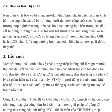
2.4. Đầu ra laser bị cháy
Nếu thấu kính bảo vệ bị cháy, mô-đun thấu kính chuẩn trực và thấu kính
hội tụ trong đầu cắt dễ bị hư hỏng dưới tia laser công suất cao.
Trong
trường hợp nghiêm trọng, nếu các bộ phận quang học bên trong của đầu
cắt bị hỏng, đường quang sẽ trở nên bất thường và ánh sáng phản xạ sẽ
gây nóng quá mức cho cửa sổ trong đầu ra sợi laser, dẫn đến cháy QBH
hoặc LOE pha lê. Trong trường hợp này, toàn bộ đầu ra laser phải được
thay thế.
3. Lời cuối
Việc sử dụng thấu kính bảo vệ chất lượng thấp không chỉ làm giảm tuổi
thọ của đầu cắt và dẫn đến nhiều tai nạn khác nhau mà còn tác động tiêu
cực đến tiến độ và chất lượng xử lý của nhà máy, dẫn đến tăng chi phí xử
lý và giảm hiệu quả của nhà máy.
Vì vậy, người dùng chỉ nên mua kính
bảo hộ từ các nhà sản xuất uy tín và thông qua các kênh đáng tin cậy để
tránh tổn thất.
Công Ty Cổ Phần Thiết Bị và Giải Pháp Cơ Khí Automech – nhà cung cấp
các dòng máy gia công kim loại tấm, hàn laser, giải pháp tự động từ
những nhà cung cấp nổi tiếng JFY – thành viên của TRUMPF group,