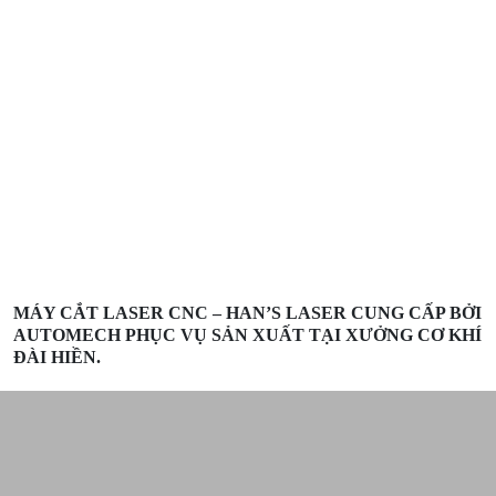
MÁY CẮT LASER CNC – HAN’S LASER CUNG CẤP BỞI
AUTOMECH PHỤC VỤ SẢN XUẤT TẠI XƯỞNG CƠ KHÍ
ĐÀI HIỀN.