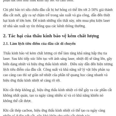
phận đắt tiền như thấu kính lấy nét và cảm biến.
Chi phí bảo trì sửa chữa đầu cắt bị hư hỏng có thể lên tới 2-50% giá thành
đầu cắt mới, gây ra sự chậm trễ trong sản xuất và gia công, dẫn đến thiệt
hại kinh tế lớn hơn. Để tránh những tổn thất này, nên mua phụ kiện laser
từ nhà sản xuất uy tín thông qua các kênh thông thường.
2. Tác hại của thấu kính bảo vệ kém chất lượng
2.1. Làm lệch tiêu điểm của đầu cắt di chuyển
Thấu kính bảo vệ kém chất lượng có thể làm tăng khả năng hấp thụ tia
laser. Sau khi tiếp xúc liên tục với ánh sáng laser, nhiệt độ sẽ tăng lên, gây
biến dạng nhiệt và hiệu ứng thấu kính nhiệt . Điều này dẫn đến hiện tượng
lệch tiêu điểm của đầu cắt. Công suất và khả năng xử lý vật liệu phản xạ
cao càng cao thì sự giãn nở nhiệt của phần tử quang học càng nhanh và
hiệu ứng thấu kính nhiệt sẽ càng rõ rệt.
Khi cắt thép không gỉ, hiệu ứng thấu kính nhiệt có thể gây ra các phần cắt
không nhất quán, tạo ra ngày càng nhiều xỉ và có khả năng khiến nó
không thể cắt được.
Khi cắt thép cacbon, hiệu ứng thấu kính nhiệt có thể tạo ra ngày càng
nhiều xỉ ở đáy vết cắt, gây khó khăn cho việc cắt chính xác.