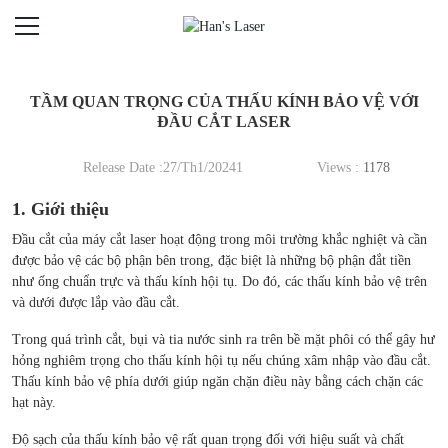
TẦM QUAN TRỌNG CỦA THẤU KÍNH BẢO VỆ VỚI
ĐẦU CẮT LASER
Release Date :27/Th1/20241
Views :
1178
1. Giới thiệu
Đầu cắt của máy cắt laser hoạt động trong môi trường khắc nghiệt và cần
được bảo vệ các bộ phận bên trong, đặc biệt là những bộ phận đắt tiền
như ống chuẩn trực và thấu kính hội tụ. Do đó, các thấu kính bảo vệ trên
và dưới được lắp vào đầu cắt.
Trong quá trình cắt, bụi và tia nước sinh ra trên bề mặt phôi có thể gây hư
hỏng nghiêm trọng cho thấu kính hội tụ nếu chúng xâm nhập vào đầu cắt.
Thấu kính bảo vệ phía dưới giúp ngăn chặn điều này bằng cách chặn các
hạt này.
Độ sạch của thấu kính bảo vệ rất quan trọng đối với hiệu suất và chất