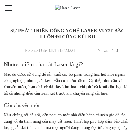
SỰ PHÁT TRIỂN CÔNG NGHỆ LASER VƯỢT BẬC
LUÔN ĐI CÙNG RỦI RO
Release Date :08/Th12/20221
Views :
410
Nhược điểm của cắt Laser là gì?
Mặc dù được sử dụng để sản xuất các bộ phận trong hầu hết mọi ngành
công nghiệp, nhưng cắt laser vẫn có nhược điểm. Cụ thể,
nhu cầu về
chuyên môn, hạn chế về độ dày kim loại, chi phí và khói độc hại
là
tất cả những điều cần xem xét trước khi chuyển sang cắt laser.
Cần chuyên môn
Như chúng tôi đã nói, cần phải có một nhà điều hành chuyên gia để tận
dụng tối đa tiềm năng của máy cắt laser. Thiết lập phù hợp đảm bảo chất
lượng cắt đạt tiêu chuẩn mà mọi người đang mong đợi từ công nghệ này.