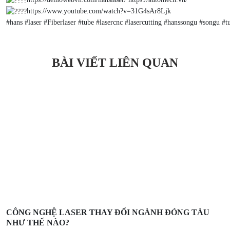
https://www.youtube.com/watch?v=31G4sAr8Ljk
#hans
#laser
#Fiberlaser
#tube
#lasercnc
#lasercutting
#hanssongu
#songu
#t
BÀI VIẾT LIÊN QUAN
CÔNG NGHỆ LASER THAY ĐỔI NGÀNH ĐÓNG TÀU
NHƯ THẾ NÀO?