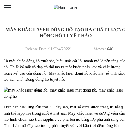
MÁY KHẮC LASER ĐỒNG HỒ TẠO RA CHẤT LƯỢNG
ĐỒNG HỒ TUYỆT HẢO
Release Date :11/Th4/20221
Views :
646
Là một chiếc đồng hồ xuất sắc, hiệu suất cốt lõi mạnh mẽ là nền tảng của
nó. Thiết kế mặt số đẹp có thể tạo ra một bước nhảy vọt về chất lượng
trong kết cấu của đồng hồ. Máy khắc laser đồng hồ khắc mặt số tinh xảo,
tạo nên chất lượng đồng hồ tuyệt hảo
Trên nền hiệu ứng bầu trời 3D đầy sao, mặt số dưới được trang trí bằng
tinh thể sapphire trong suốt ở mặt sau. Máy khắc laser vẽ đường viền của
mô hình chòm sao trên sapphire và phủ lên nó bằng lớp phủ ánh sáng ban
đêm. Bầu trời đầy sao tương phản tuyệt vời với bầu trời đêm rộng lớn.