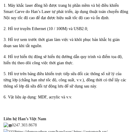
1. Máy khắc laser đồng hồ được trang bị phần mềm và bộ điều khiển
Smart Carve do Han’s Laser tự phát triển, áp dụng thuật toán chuyển động
Nội suy tốc độ cao để đạt được hiệu suất tốc độ cao và ổn định.
2. Hỗ trợ truyền Ethernet (10 / 100M) và USB2.0;
3. Hỗ trợ xem trước thời gian làm việc và khôi phục bản khắc bị gián
đoạn sau khi tắt nguồn.
4. Hỗ trợ hiển thị động sẽ hiển thị đường dẫn quy trình và điểm tọa độ,
hiển thị theo dõi công việc thời gian thực.
5. Hỗ trợ trên bảng điều khiển trực tiếp sửa đổi các thông số xử lý của
từng lớp (chẳng hạn như tốc độ, công suất, v.v.), đồng thời có thể lấy các
thông số lớp đã sửa đổi tự động lưu để sử dụng sau này.
6. Vật liệu áp dụng: MDF, acrylic và v.v.
Liên hệ Han’s Việt Nam
0247.303.8678
https://demowebvn.com/hanslaser/
https://automech.vn/