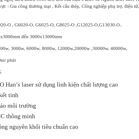
vực : Gia công thương mại , Kết cấu thép, Công nghiệp phụ trợ, điện tử,
020-O , G6020-O, G6025-O, G8025-O ,G12025-O,G13030-O..
500x3000mm đến 3000x13000mm
1500w, 3000w, 6000w, 8000w, 12000w,20000w ,30000w, 40000w,
0m/ phút
G
O Han’s laser sử dụng linh kiện chất lượng cao
kết tinh
ảo môi trường
NC thông minh
ng nguyên khối tiêu chuẩn cao