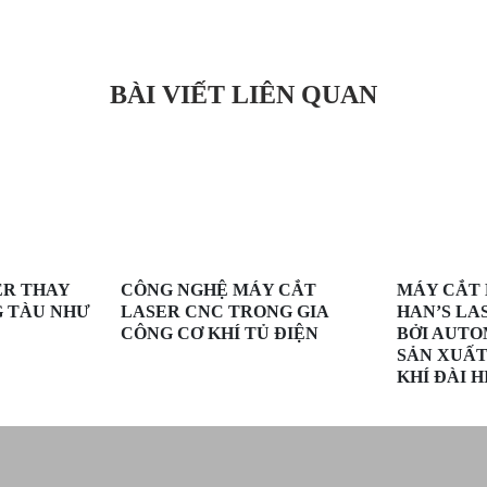
BÀI VIẾT LIÊN QUAN
ER THAY
CÔNG NGHỆ MÁY CẮT
MÁY CẮT 
G TÀU NHƯ
LASER CNC TRONG GIA
HAN’S LA
CÔNG CƠ KHÍ TỦ ĐIỆN
BỞI AUTO
SẢN XUẤT
KHÍ ĐÀI H