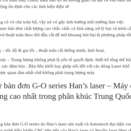
ộng ổn định cho các linh kiện điện tử
g có vỏ che toàn bộ, vậy nó có gây ảnh hưởng môi trường làm việc
ser bàn đơn chất lượng cao chắc chắc có khả năng xử lý bụi và khói cắt 
và thuật toán theo dõi đầu cắt để mở khoang hút bụi là phương pháp tốt
 – tốc độ & gia tốc , thuật toán cắt thông minh, linh hoạt.
y – Trọng lượng không phải là yếu tố quyết định. thiết kế tổng thể hà
h xác đảm bảo , Bàn liền khối hay ghép nối đối với các dòng Laser khổ
được quan tâm nhất chứ không phải trọng lượng máy
r bàn đơn G-O series Han’s laser – Máy c
ng cao nhất trong phân khúc Trung Quốc
g bàn đơn G-O series do Han’s laser sản xuất và Automech đại diện cun
 nghệ điều khiển CNC tiên tiến của Han’s laser và Nguồn laser fiber ch