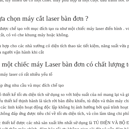
ựa chọn máy cắt laser bàn đơn ?
được chế tạo với mục đích tạo ra như một chiếc máy laser điển hình . vớ
cắt, có vỏ che khung máy hoặc không.
hợp cho các nhà xưởng có diện tích thao tác tiết kiệm, năng suất vừa 
ủa người vận hành khi cắt
 một chiếc máy Laser bàn đơn có chất lượng t
áy laser có rất nhiều yếu tố
đáp ứng nhu cầu và mục đích chế tạo
 thiết kế tối ưu diện tích sử dụng so với hiệu suất của nó mang lại và g
u thiết kế thịnh hành là tách rời bàn điều khiển, tủ điện và thân máy 
các linh kiện hoạt động độc lập không bị ảnh hưởng bới quá trình hoạt
không đáp ứng được tiêu chí về tối ưu diện tích, và còn làm tăng chi phí
 thiết kế được các nhà sản xuất lớn nhất sử dụng là TỦ ĐIỆN VÀ B
i với thân máy chính, đảm bảo tối ưu không gian cài đặt và vẫn đảm bả