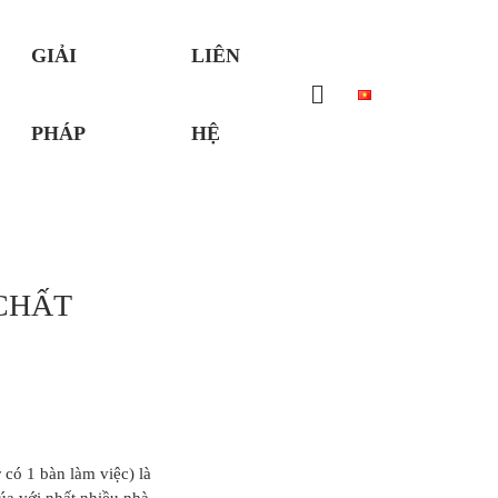
GIẢI
LIÊN
PHÁP
HỆ
CHẤT
r có 1 bàn làm việc) là
úa với nhất nhiều nhà