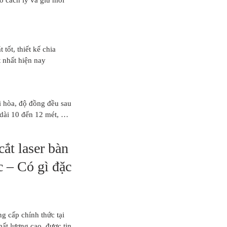
tốt, thiết kế chia
 nhất hiện nay
i hòa, độ đồng đều sau
 dài 10 đến 12 mét, …
ắt laser bàn
 – Có gì đặc
g cấp chính thức tại
ất lượng cao, được tin