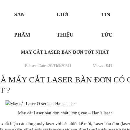
SẢN
GIỚI
TIN
PHẨM
THIỆU
TỨC
MÁY CẮT LASER BÀN ĐƠN TỐT NHẤT
Release Date :20/Th3/20241
Views :
941
LÀ MÁY CẮT LASER BÀN ĐƠN CÓ 
T ?
Máy cắt Laser bàn đơn chất lượng cao – Han’s laser
c xuất hiện các dòng máy laser với các thiết kế mới, Laser bàn đơn (lase
t, tuy nhiên để có một chiếc máy phù hợp là một cuộc đấu tranh hóc b