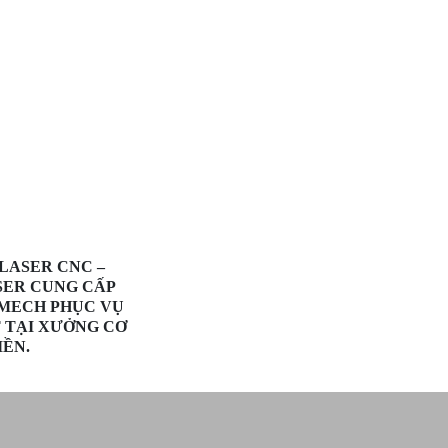
LASER CNC –
SER CUNG CẤP
MECH PHỤC VỤ
 TẠI XƯỞNG CƠ
IỀN.