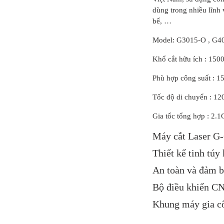
dùng trong nhiều lĩnh 
bể, …
Model: G3015-O , G4
Khổ cắt hữu ích : 1
Phù hợp công suất : 
Tốc độ di chuyển : 12
Gia tốc tổng hợp : 2.1
Máy cắt Laser G-
Thiết kế tinh túy 
An toàn và đảm b
Bộ điều khiển C
Khung máy gia cô