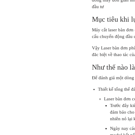
đầu tư
Mục tiêu khi l
Máy cắt laser bàn đơn 
cấu chuyển động đầu 
Vậy Laser bàn đơn phù 
đăc biệt về thao tác c
Như thế nào là
Để đánh giá một dòng m
Thiết kế tổng thể 
Laser bàn đơn có
Trước đây kiể
đảm bảo cho 
nhiên nó lại 
Ngày nay các
modul kết nố