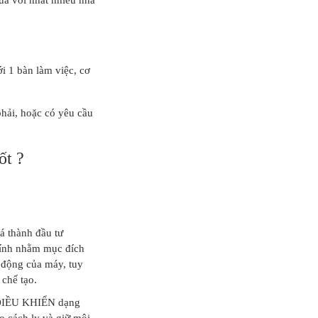
i 1 bàn làm việc, cơ
phải, hoặc có yêu cầu
ốt ?
iá thành đầu tư
chính nhằm mục đích
 động của máy, tuy
 chế tạo.
Ộ ĐIỀU KHIỂN dạng
o cách ly và giữ môi