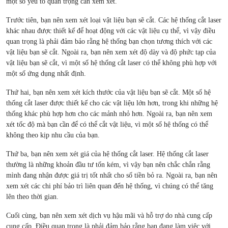
một số yếu tố quan trọng cần xem xét.
Trước tiên, bạn nên xem xét loại vật liệu bạn sẽ cắt. Các hệ thống cắt laser
khác nhau được thiết kế để hoạt động với các vật liệu cụ thể, vì vậy điều
quan trọng là phải đảm bảo rằng hệ thống bạn chọn tương thích với các
vật liệu bạn sẽ cắt. Ngoài ra, bạn nên xem xét độ dày và độ phức tạp của
vật liệu bạn sẽ cắt, vì một số hệ thống cắt laser có thể không phù hợp với
một số ứng dụng nhất định.
Thứ hai, bạn nên xem xét kích thước của vật liệu bạn sẽ cắt. Một số hệ
thống cắt laser được thiết kế cho các vật liệu lớn hơn, trong khi những hệ
thống khác phù hợp hơn cho các mảnh nhỏ hơn. Ngoài ra, bạn nên xem
xét tốc độ mà bạn cần để có thể cắt vật liệu, vì một số hệ thống có thể
không theo kịp nhu cầu của bạn.
Thứ ba, bạn nên xem xét giá của hệ thống cắt laser. Hệ thống cắt laser
thường là những khoản đầu tư tốn kém, vì vậy bạn nên chắc chắn rằng
mình đang nhận được giá trị tốt nhất cho số tiền bỏ ra. Ngoài ra, bạn nên
xem xét các chi phí bảo trì liên quan đến hệ thống, vì chúng có thể tăng
lên theo thời gian.
Cuối cùng, bạn nên xem xét dịch vụ hậu mãi và hỗ trợ do nhà cung cấp
cung cấp. Điều quan trọng là phải đảm bảo rằng bạn đang làm việc với