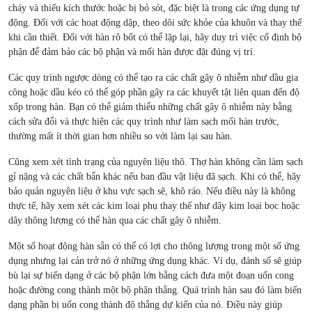
cháy và thiếu kích thước hoặc bị bỏ sót, đặc biệt là trong các ứng dụng tự
động. Đối với các hoạt động dập, theo dõi sức khỏe của khuôn và thay thế
khi cần thiết. Đối với hàn rô bốt có thể lặp lại, hãy duy trì việc cố định bộ
phận để đảm bảo các bộ phận và mối hàn được đặt đúng vị trí.
Các quy trình ngược dòng có thể tạo ra các chất gây ô nhiễm như dầu gia
công hoặc dầu kéo có thể góp phần gây ra các khuyết tật liên quan đến độ
xốp trong hàn. Bạn có thể giảm thiểu những chất gây ô nhiễm này bằng
cách sửa đổi và thực hiện các quy trình như làm sạch mối hàn trước,
thường mất ít thời gian hơn nhiều so với làm lại sau hàn.
Cũng xem xét tình trạng của nguyên liệu thô. Thợ hàn không cần làm sạch
gỉ nặng và các chất bẩn khác nếu ban đầu vật liệu đã sạch. Khi có thể, hãy
bảo quản nguyên liệu ở khu vực sạch sẽ, khô ráo. Nếu điều này là không
thực tế, hãy xem xét các kim loại phụ thay thế như dây kim loại bọc hoặc
dây thông lượng có thể hàn qua các chất gây ô nhiễm.
Một số hoạt động hàn sẵn có thể có lợi cho thông lượng trong một số ứng
dụng nhưng lại cản trở nó ở những ứng dụng khác. Ví dụ, đánh số sẽ giúp
bù lại sự biến dạng ở các bộ phận lớn bằng cách đưa một đoạn uốn cong
hoặc đường cong thành một bộ phận thẳng. Quá trình hàn sau đó làm biến
dạng phần bị uốn cong thành độ thẳng dự kiến ​​của nó. Điều này giúp