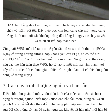
Được làm bằng dây kim loại, mối hàn phi lê này có các đặc tính nóng
chảy và thấm ướt tốt. Dây thép bọc kim loại cung cấp một vòng cung
rộng, hình nón nối các khoảng trống để chống lại nguy cơ cháy xuyên
và thiếu sự kết hợp thành bên.
Cùng với WPS, mã chế tạo có thể yêu cầu hồ sơ xác định thủ tục (PQR).
Ngay cả trong những trường hợp không yêu cầu PQR, nó có thể hữu
ích. PQR hỗ trợ WPS dựa trên kiểm tra mối hàn. Nó giúp cho thấy rằng
nếu các thợ hàn tuân theo WPS, họ sẽ tạo ra một mối hàn âm thanh với
đầy đủ các đặc tính cơ học, giảm thiểu rủi ro phải làm lại có thể làm giảm
đáng kể thông lượng.
3. Các quy trình thượng nguồn và hàn sẵn
Điều chỉnh bộ phận là một ví dụ điển hình của việc cải thiện các hoạt
động ở thượng nguồn. Nếu một khuôn dập bắt đầu mòn, dung sai và sự
phù hợp có thể bắt đầu thay đổi. Khả năng phù hợp kém buộc bạn phải
sửa đổi các thông số hàn để ngăn ngừa các khuyết tật hàn như mối hàn bị