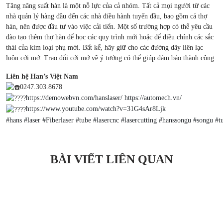
Tăng năng suất hàn là một nỗ lực của cả nhóm. Tất cả mọi người từ các
nhà quản lý hàng đầu đến các nhà điều hành tuyến đầu, bao gồm cả thợ
hàn, nên được đầu tư vào việc cải tiến. Một số trường hợp có thể yêu cầu
đào tạo thêm thợ hàn để học các quy trình mới hoặc để điều chỉnh các sắc
thái của kim loại phụ mới. Bất kể, hãy giữ cho các đường dây liên lạc
luôn cởi mở. Trao đổi cởi mở về ý tưởng có thể giúp đảm bảo thành công.
Liên hệ Han’s Việt Nam
0247.303.8678
https://demowebvn.com/hanslaser/
https://automech.vn/
https://www.youtube.com/watch?v=31G4sAr8Ljk
#hans
#laser
#Fiberlaser
#tube
#lasercnc
#lasercutting
#hanssongu
#songu
#t
BÀI VIẾT LIÊN QUAN