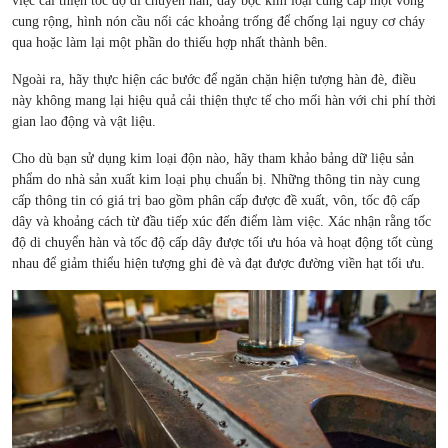
việc cải thiện tốc độ di chuyển hàn, dây bọc kim loại cung cấp một vòng
cung rộng, hình nón cầu nối các khoảng trống để chống lại nguy cơ cháy
qua hoặc làm lại một phần do thiếu hợp nhất thành bên.
Ngoài ra, hãy thực hiện các bước để ngăn chặn hiện tượng hàn đè, điều
này không mang lại hiệu quả cải thiện thực tế cho mối hàn với chi phí thời
gian lao động và vật liệu.
Cho dù bạn sử dụng kim loại độn nào, hãy tham khảo bảng dữ liệu sản
phẩm do nhà sản xuất kim loại phụ chuẩn bị. Những thông tin này cung
cấp thông tin có giá trị bao gồm phân cấp được đề xuất, vôn, tốc độ cấp
dây và khoảng cách từ đầu tiếp xúc đến điểm làm việc. Xác nhận rằng tốc
độ di chuyển hàn và tốc độ cấp dây được tối ưu hóa và hoạt động tốt cùng
nhau để giảm thiểu hiện tượng ghi đè và đạt được đường viền hạt tối ưu.