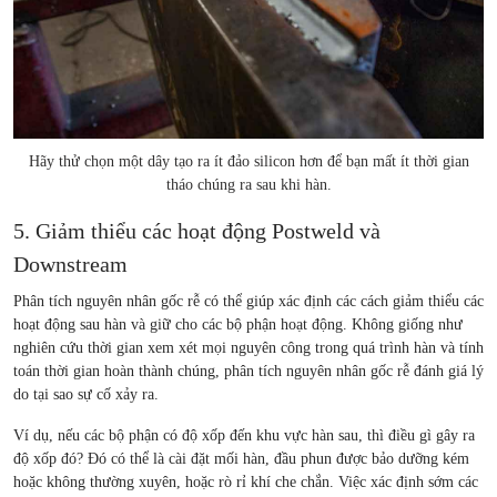
Hãy thử chọn một dây tạo ra ít đảo silicon hơn để bạn mất ít thời gian
tháo chúng ra sau khi hàn.
5. Giảm thiểu các hoạt động Postweld và
Downstream
Phân tích nguyên nhân gốc rễ có thể giúp xác định các cách giảm thiểu các
hoạt động sau hàn và giữ cho các bộ phận hoạt động. Không giống như
nghiên cứu thời gian xem xét mọi nguyên công trong quá trình hàn và tính
toán thời gian hoàn thành chúng, phân tích nguyên nhân gốc rễ đánh giá lý
do tại sao sự cố xảy ra.
Ví dụ, nếu các bộ phận có độ xốp đến khu vực hàn sau, thì điều gì gây ra
độ xốp đó? Đó có thể là cài đặt mối hàn, đầu phun được bảo dưỡng kém
hoặc không thường xuyên, hoặc rò rỉ khí che chắn. Việc xác định sớm các