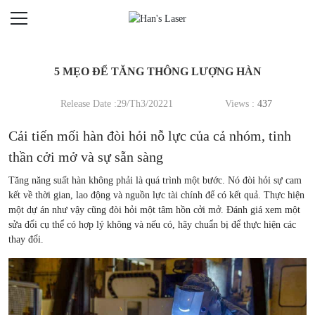
5 MẸO ĐỂ TĂNG THÔNG LƯỢNG HÀN
Release Date :29/Th3/20221
Views :
437
Cải tiến mối hàn đòi hỏi nỗ lực của cả nhóm, tinh
thần cởi mở và sự sẵn sàng
Tăng năng suất hàn không phải là quá trình một bước. Nó đòi hỏi sự cam
kết về thời gian, lao động và nguồn lực tài chính để có kết quả. Thực hiện
một dự án như vậy cũng đòi hỏi một tâm hồn cởi mở. Đánh giá xem một
sửa đổi cụ thể có hợp lý không và nếu có, hãy chuẩn bị để thực hiện các
thay đổi.