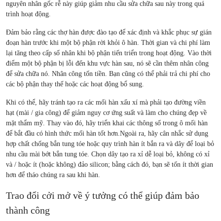
nguyên nhân gốc rễ này giúp giảm nhu cầu sửa chữa sau này trong quá
trình hoạt động.
Đảm bảo rằng các thợ hàn được đào tạo để xác định và khắc phục sự gián
đoạn hàn trước khi một bộ phận rời khỏi ô hàn. Thời gian và chi phí làm
lại tăng theo cấp số nhân khi bộ phận tiến triển trong hoạt động. Vào thời
điểm một bộ phận bị lỗi đến khu vực hàn sau, nó sẽ cần thêm nhân công
để sửa chữa nó. Nhân công tốn tiền. Bạn cũng có thể phải trả chi phí cho
các bộ phận thay thế hoặc các hoạt động bổ sung.
Khi có thể, hãy tránh tạo ra các mối hàn xấu xí mà phải tạo đường viền
hạt (mài / gia công) để giảm nguy cơ ứng suất và làm cho chúng đẹp về
mặt thẩm mỹ. Thay vào đó, hãy triển khai các thông số trong ô mối hàn
để bắt đầu có hình thức mối hàn tốt hơn.
Ngoài ra, hãy cân nhắc sử dụng
hợp chất chống bắn tung tóe hoặc quy trình hàn ít bắn ra và dây để loại bỏ
nhu cầu mài bớt bắn tung tóe. Chọn dây tạo ra xỉ dễ loại bỏ, không có xỉ
và / hoặc ít (hoặc không) đảo silicon; bằng cách đó, bạn sẽ tốn ít thời gian
hơn để tháo chúng ra sau khi hàn.
Trao đổi cởi mở về ý tưởng có thể giúp đảm bảo
thành công