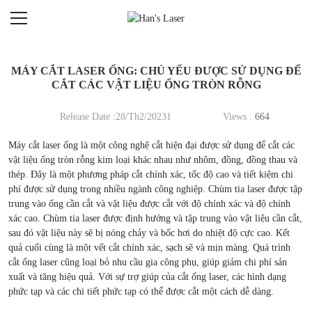
MÁY CẮT LASER ỐNG: CHỦ YẾU ĐƯỢC SỬ DỤNG ĐỂ
CẮT CÁC VẬT LIỆU ỐNG TRÒN RỖNG
Release Date :28/Th2/20231
Views :
664
Máy cắt laser ống là một công nghệ cắt hiện đại được sử dụng để cắt các
vật liệu ống tròn rỗng kim loại khác nhau như nhôm, đồng, đồng thau và
thép. Đây là một phương pháp cắt chính xác, tốc độ cao và tiết kiệm chi
phí được sử dụng trong nhiều ngành công nghiệp. Chùm tia laser được tập
trung vào ống cần cắt và vật liệu được cắt với độ chính xác và độ chính
xác cao. Chùm tia laser được định hướng và tập trung vào vật liệu cần cắt,
sau đó vật liệu này sẽ bị nóng chảy và bốc hơi do nhiệt độ cực cao. Kết
quả cuối cùng là một vết cắt chính xác, sạch sẽ và mịn màng. Quá trình
cắt ống laser cũng loại bỏ nhu cầu gia công phụ, giúp giảm chi phí sản
xuất và tăng hiệu quả. Với sự trợ giúp của cắt ống laser, các hình dạng
phức tạp và các chi tiết phức tạp có thể được cắt một cách dễ dàng.