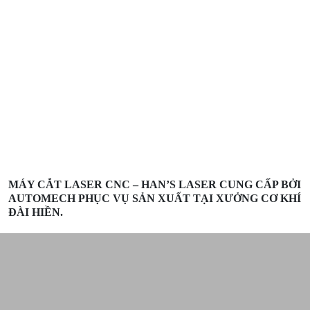
MÁY CẮT LASER CNC – HAN’S LASER CUNG CẤP BỞI
AUTOMECH PHỤC VỤ SẢN XUẤT TẠI XƯỞNG CƠ KHÍ
ĐÀI HIỀN.