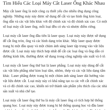
Tìm Hiểu Các Loại Máy Cắt Laser Ống Khác Nhau
Máy cắt laser ống là một công cụ thiết yếu cho nhiều ứng dụng công
nghiệp. Những máy này được sử dụng để cắt và tạo hình ống kim loại,
ống dẫn và các vật liệu khác với độ chính xác và độ chính xác cao. Có một
số loại máy cắt laser ống, mỗi loại đều có ưu và nhược điểm riêng.
Loại máy cắt laser ống đầu tiên là laser quay. Loại máy này được sử dụng
để cắt ống tròn, ống và các hình dạng tròn khác. Máy laser quay được
trang bị một đầu quay và một chùm ánh sáng laser tập trung vào vật liệu
được cắt. Loại máy này thích hợp nhất để cắt các loại ống và ống dẫn có
đường kính lớn, thường được sử dụng trong công nghiệp sản xuất và ô tô.
Loại máy cắt laser ống thứ hai là laser phẳng. Loại máy này dùng để cắt
các vật liệu phẳng như kim loại tấm, nhôm, thép và các vật liệu dạng tấm
khác. Laser phẳng được trang bị một chùm ánh sáng laser dài hướng vào
vật liệu được cắt. Loại máy này có khả năng tạo ra các vết cắt chính xác
và có độ chính xác cao, khiến nó trở thành sản phẩm yêu thích của các nhà
sản xuất và nhà chế tạo.
Loại máy cắt laser ống thứ ba là máy cắt laser ống có tích hợp hệ thống
quang học. Loại máy này được trang bị hệ thống quang học và đầu laser