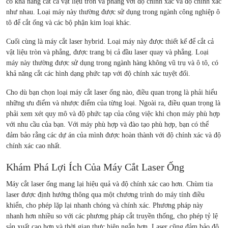
có khả năng cắt cả vật liệu tròn và phẳng với độ chính xác và độ chính xác
như nhau. Loại máy này thường được sử dụng trong ngành công nghiệp ô
tô để cắt ống và các bộ phận kim loại khác.
Cuối cùng là máy cắt laser hybrid. Loại máy này được thiết kế để cắt cả
vật liệu tròn và phẳng, được trang bị cả đầu laser quay và phẳng. Loại
máy này thường được sử dụng trong ngành hàng không vũ trụ và ô tô, có
khả năng cắt các hình dạng phức tạp với độ chính xác tuyệt đối.
Cho dù bạn chọn loại máy cắt laser ống nào, điều quan trọng là phải hiểu
những ưu điểm và nhược điểm của từng loại. Ngoài ra, điều quan trọng là
phải xem xét quy mô và độ phức tạp của công việc khi chọn máy phù hợp
với nhu cầu của bạn. Với máy phù hợp và đào tạo phù hợp, bạn có thể
đảm bảo rằng các dự án của mình được hoàn thành với độ chính xác và độ
chính xác cao nhất.
Khám Phá Lợi Ích Của Máy Cắt Laser Ống
Máy cắt laser ống mang lại hiệu quả và độ chính xác cao hơn. Chùm tia
laser được định hướng thông qua một chương trình do máy tính điều
khiển, cho phép lặp lại nhanh chóng và chính xác. Phương pháp này
nhanh hơn nhiều so với các phương pháp cắt truyền thống, cho phép tỷ lệ
sản xuất cao hơn và thời gian thực hiện ngắn hơn. Laser cũng đảm bảo độ