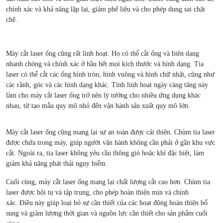
chính xác và khả năng lặp lại, giảm phế liệu và cho phép dung sai chặt
chẽ.
Máy cắt laser ống cũng rất linh hoạt. Họ có thể cắt ống và biên dạng
nhanh chóng và chính xác ở hầu hết mọi kích thước và hình dạng. Tia
laser có thể cắt các ống hình tròn, hình vuông và hình chữ nhật, cũng như
các rãnh, góc và các hình dạng khác. Tính linh hoạt ngày càng tăng này
làm cho máy cắt laser ống trở nên lý tưởng cho nhiều ứng dụng khác
nhau, từ tạo mẫu quy mô nhỏ đến vận hành sản xuất quy mô lớn.
Máy cắt laser ống cũng mang lại sự an toàn được cải thiện. Chùm tia laser
được chứa trong máy, giúp người vận hành không cần phải ở gần khu vực
cắt. Ngoài ra, tia laser không yêu cầu thông gió hoặc khí đặc biệt, làm
giảm khả năng phát thải nguy hiểm.
Cuối cùng, máy cắt laser ống mang lại chất lượng cắt cao hơn. Chùm tia
laser được hội tụ và tập trung, cho phép hoàn thiện mịn và chính
xác. Điều này giúp loại bỏ sự cần thiết của các hoạt động hoàn thiện bổ
sung và giảm lượng thời gian và nguồn lực cần thiết cho sản phẩm cuối