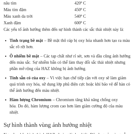
nâu tím
420º C
Màu tím đậm
450º C
Màu xanh da trời
540º C
Xanh đậm
600º C
Các yếu tố ảnh hưởng thêm đến sự hình thành các sắc thái nhiệt này là:
Tình trạng bề mặt
– Bề mặt thô ráp bị oxy hóa nhanh hơn tạo ra màu
sắc rõ rệt hơn.
Ô nhiễm bề mặt
– Các tạp chất như rỉ sét, sơn và dầu cũng ảnh hưởng
đến màu sắc. Sự nhiễm bẩn có thể làm thay đổi sắc thái nhiệt nhưng
phần mở rộng của HAZ không bị ảnh hưởng.
Tính sẵn có của oxy
– Vì việc hạn chế tiếp cận với oxy sẽ làm giảm
quá trình oxy hóa, sử dụng lớp phủ điện cực hoặc khí bảo vệ để hàn có
thể ảnh hưởng đến màu nhiệt.
Hàm lượng Chromium
– Chromium tăng khả năng chống oxy
hóa. Do đó, hàm lượng crom cao hơn làm giảm cường độ của màu
nhiệt.
Sự hình thành vùng ảnh hưởng nhiệt