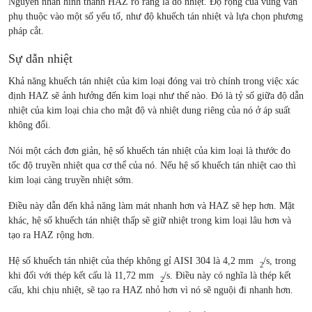
Nguyên nhân hình thành HAZ rõ ràng là do nhiệt. Độ rộng của vùng vẫn
phụ thuộc vào một số yếu tố, như độ khuếch tán nhiệt và lựa chọn phương
pháp cắt.
Sự dẫn nhiệt
Khả năng khuếch tán nhiệt của kim loại đóng vai trò chính trong việc xác
định HAZ sẽ ảnh hưởng đến kim loại như thế nào. Đó là tỷ số giữa độ dẫn
nhiệt của kim loại chia cho mật độ và nhiệt dung riêng của nó ở áp suất
không đổi.
Nói một cách đơn giản, hệ số khuếch tán nhiệt của kim loại là thước đo
tốc độ truyền nhiệt qua cơ thể của nó. Nếu hệ số khuếch tán nhiệt cao thì
kim loại càng truyền nhiệt sớm.
Điều này dẫn đến khả năng làm mát nhanh hơn và HAZ sẽ hẹp hơn. Mặt
khác, hệ số khuếch tán nhiệt thấp sẽ giữ nhiệt trong kim loại lâu hơn và
tạo ra HAZ rộng hơn.
Hệ số khuếch tán nhiệt của thép không gỉ AISI 304 là 4,2 mm
/s, trong
2
khi đối với thép kết cấu là 11,72 mm
/s. Điều này có nghĩa là thép kết
2
cấu, khi chịu nhiệt, sẽ tạo ra HAZ nhỏ hơn vì nó sẽ nguội đi nhanh hơn.