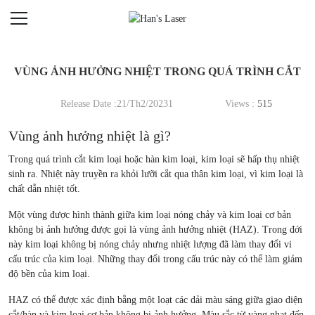
VÙNG ẢNH HƯỞNG NHIỆT TRONG QUÁ TRÌNH CẮT
Release Date :21/Th2/20231
Views :
515
Vùng ảnh hưởng nhiệt là gì?
Trong quá trình cắt kim loại hoặc hàn kim loại, kim loại sẽ hấp thụ nhiệt
sinh ra. Nhiệt này truyền ra khỏi lưỡi cắt qua thân kim loại, vì kim loại là
chất dẫn nhiệt tốt.
Một vùng được hình thành giữa kim loại nóng chảy và kim loại cơ bản
không bị ảnh hưởng được gọi là vùng ảnh hưởng nhiệt (HAZ). Trong đới
này kim loại không bị nóng chảy nhưng nhiệt lượng đã làm thay đổi vi
cấu trúc của kim loại. Những thay đổi trong cấu trúc này có thể làm giảm
độ bền của kim loại.
HAZ có thể được xác định bằng một loạt các dải màu sáng giữa giao diện
cắt/hàn và kim loại cơ bản không bị ảnh hưởng. Màu sắc từ vàng nhạt đến