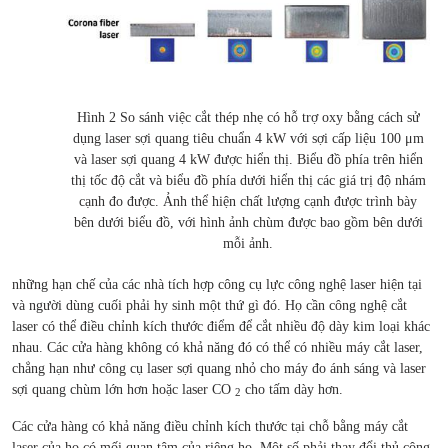
Hình 2 So sánh việc cắt thép nhẹ có hỗ trợ oxy bằng cách sử
dụng laser sợi quang tiêu chuẩn 4 kW với sợi cấp liệu 100 μm
và laser sợi quang 4 kW được hiển thị. Biểu đồ phía trên hiển
thị tốc độ cắt và biểu đồ phía dưới hiển thị các giá trị độ nhám
cạnh đo được. Ảnh thể hiện chất lượng cạnh được trình bày
bên dưới biểu đồ, với hình ảnh chùm được bao gồm bên dưới
mỗi ảnh.
những hạn chế của các nhà tích hợp công cụ lực công nghệ laser hiện tại
và người dùng cuối phải hy sinh một thứ gì đó. Họ cần công nghệ cắt
laser có thể điều chỉnh kích thước điểm để cắt nhiều độ dày kim loại khác
nhau. Các cửa hàng không có khả năng đó có thể có nhiều máy cắt laser,
chẳng hạn như công cụ laser sợi quang nhỏ cho máy đo ánh sáng và laser
sợi quang chùm lớn hơn hoặc laser CO
cho tấm dày hơn.
2
Các cửa hàng có khả năng điều chỉnh kích thước tại chỗ bằng máy cắt
laser của họ có mối quan tâm của riêng họ. Một số phải thay đổi thủ công