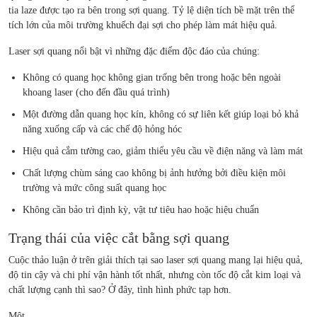
tia laze được tạo ra bên trong sợi quang. Tỷ lệ diện tích bề mặt trên thể
tích lớn của môi trường khuếch đại sợi cho phép làm mát hiệu quả.
Laser sợi quang nổi bật vì những đặc điểm độc đáo của chúng:
Không có quang học không gian trống bên trong hoặc bên ngoài
khoang laser (cho đến đầu quá trình)
Một đường dẫn quang học kín, không có sự liên kết giúp loại bỏ khả
năng xuống cấp và các chế độ hỏng hóc
Hiệu quả cắm tường cao, giảm thiểu yêu cầu về điện năng và làm mát
Chất lượng chùm sáng cao không bị ảnh hưởng bởi điều kiện môi
trường và mức công suất quang học
Không cần bảo trì định kỳ, vật tư tiêu hao hoặc hiệu chuẩn
Trạng thái của việc cắt bằng sợi quang
Cuộc thảo luận ở trên giải thích tại sao laser sợi quang mang lại hiệu quả,
độ tin cậy và chi phí vận hành tốt nhất, nhưng còn tốc độ cắt kim loại và
chất lượng cạnh thì sao? Ở đây, tình hình phức tạp hơn.
Một