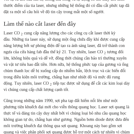
thước điểm của tia laser, nhưng những hệ thống đó có đầu cắt phức tạp đã
đặt ra một số câu hỏi về độ tin cậy trong mắt một số người.
Làm thế nào cắt laser đến đây
Laser CO
cung cấp năng lượng cho các công cụ cắt laser thời kỳ
2
đầu. Những tia laser này, sử dụng một ống chứa đầy khí được cung cấp
năng lượng bởi sự phóng điện để tạo ra ánh sáng laser, đã trở thành con
ngựa của cửa hàng fab đầu thế kỷ 21. Tuy nhiên, laser CO
tương đối
2
lớn, không hiệu quả và dễ vỡ, đồng thời chúng cần bảo trì thường xuyên
và vật tư tiêu hao đắt tiền. Hơn nữa, hệ thống phức tạp của gương và ống
chùm thanh lọc dễ bị xuống cấp do nhiễm bẩn, lệch trục và các biến đổi
trong điều kiện môi trường, chẳng hạn như nhiệt độ và mức độ rung
động. Tuy nhiên, laser CO
tiếp tục được sử dụng để cắt các kim loại dày
2
vì chúng cung cấp chất lượng cạnh tốt.
Cũng trong những năm 1990, sợi pha tạp đất hiếm nổi lên như một
phương tiện khuếch đại mới cho viễn thông quang học. Laser sợi quang là
thực tế và đáng tin cậy duy nhất bởi vì chúng loại bỏ nhu cầu quang học
không gian tự do, chẳng hạn như gương. Nguồn bơm diode được đưa đến
môi trường khuếch đại thông qua sợi quang. Khoang này bao gồm sợi
quang và việc phân phối sợi quang được hỗ trợ một cách tự nhiên vì chùm