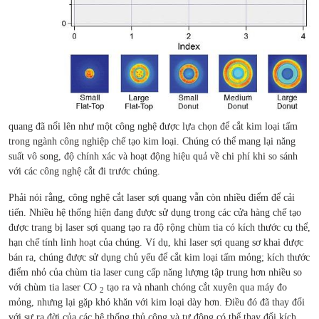
quang đã nổi lên như một công nghệ được lựa chọn để cắt kim loại tấm
trong ngành công nghiệp chế tạo kim loại. Chúng có thể mang lại năng
suất vô song, độ chính xác và hoạt động hiệu quả về chi phí khi so sánh
với các công nghệ cắt đi trước chúng.
Phải nói rằng, công nghệ cắt laser sợi quang vẫn còn nhiều điểm để cải
tiến. Nhiều hệ thống hiện đang được sử dụng trong các cửa hàng chế tạo
được trang bị laser sợi quang tạo ra độ rộng chùm tia có kích thước cụ thể,
hạn chế tính linh hoạt của chúng. Ví dụ, khi laser sợi quang sơ khai được
bán ra, chúng được sử dụng chủ yếu để cắt kim loại tấm mỏng; kích thước
điểm nhỏ của chùm tia laser cung cấp năng lượng tập trung hơn nhiều so
với chùm tia laser CO
tạo ra và nhanh chóng cắt xuyên qua máy đo
2
mỏng, nhưng lại gặp khó khăn với kim loại dày hơn. Điều đó đã thay đổi
với sự ra đời của các hệ thống thủ công và tự động có thể thay đổi kích