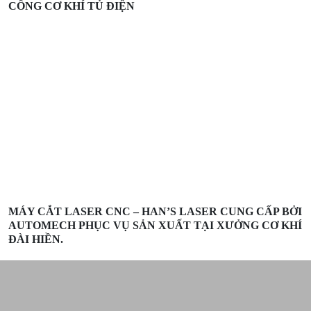
CÔNG CƠ KHÍ TỦ ĐIỆN
MÁY CẮT LASER CNC – HAN’S LASER CUNG CẤP BỞI
AUTOMECH PHỤC VỤ SẢN XUẤT TẠI XƯỞNG CƠ KHÍ
ĐÀI HIỀN.