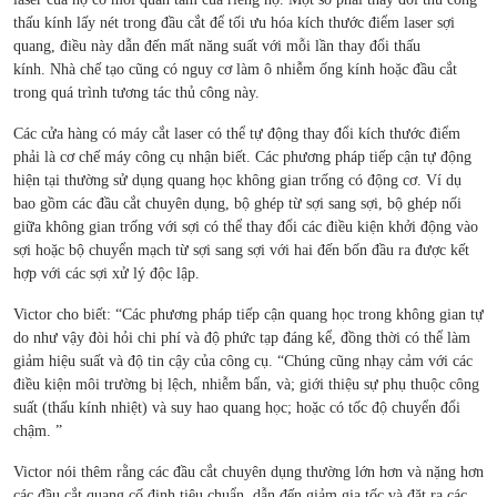
thấu kính lấy nét trong đầu cắt để tối ưu hóa kích thước điểm laser sợi
quang, điều này dẫn đến mất năng suất với mỗi lần thay đổi thấu
kính. Nhà chế tạo cũng có nguy cơ làm ô nhiễm ống kính hoặc đầu cắt
trong quá trình tương tác thủ công này.
Các cửa hàng có máy cắt laser có thể tự động thay đổi kích thước điểm
phải là cơ chế máy công cụ nhận biết. Các phương pháp tiếp cận tự động
hiện tại thường sử dụng quang học không gian trống có động cơ. Ví dụ
bao gồm các đầu cắt chuyên dụng, bộ ghép từ sợi sang sợi, bộ ghép nối
giữa không gian trống với sợi có thể thay đổi các điều kiện khởi động vào
sợi hoặc bộ chuyển mạch từ sợi sang sợi với hai đến bốn đầu ra được kết
hợp với các sợi xử lý độc lập.
Victor cho biết: “Các phương pháp tiếp cận quang học trong không gian tự
do như vậy đòi hỏi chi phí và độ phức tạp đáng kể, đồng thời có thể làm
giảm hiệu suất và độ tin cậy của công cụ. “Chúng cũng nhạy cảm với các
điều kiện môi trường bị lệch, nhiễm bẩn, và; giới thiệu sự phụ thuộc công
suất (thấu kính nhiệt) và suy hao quang học; hoặc có tốc độ chuyển đổi
chậm. ”
Victor nói thêm rằng các đầu cắt chuyên dụng thường lớn hơn và nặng hơn
các đầu cắt quang cố định tiêu chuẩn, dẫn đến giảm gia tốc và đặt ra các