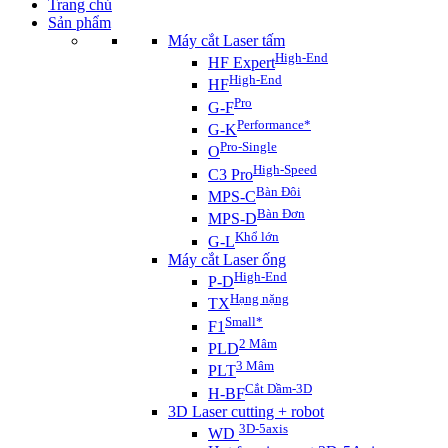
Trang chủ
Sản phẩm
Máy cắt Laser tấm
High-End
HF Expert
High-End
HF
Pro
G-F
Performance*
G-K
Pro-Single
O
High-Speed
C3 Pro
Bàn Đôi
MPS-C
Bàn Đơn
MPS-D
Khổ lớn
G-L
Máy cắt Laser ống
High-End
P-D
Hạng nặng
TX
Small*
F1
2 Mâm
PLD
3 Mâm
PLT
Cắt Dầm-3D
H-BF
3D Laser cutting + robot
3D-5axis
WD