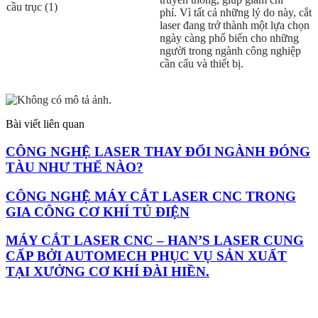
phí. Vì tất cả những lý do này, cắt
laser đang trở thành một lựa chọn
ngày càng phổ biến cho những
người trong ngành công nghiệp
cần cẩu và thiết bị.
Bài viết liên quan
CÔNG NGHỆ LASER THAY ĐỔI NGÀNH ĐÓNG
TÀU NHƯ THẾ NÀO?
CÔNG NGHỆ MÁY CẮT LASER CNC TRONG
GIA CÔNG CƠ KHÍ TỦ ĐIỆN
MÁY CẮT LASER CNC – HAN’S LASER CUNG
CẤP BỞI AUTOMECH PHỤC VỤ SẢN XUẤT
TẠI XƯỞNG CƠ KHÍ ĐÀI HIỀN.