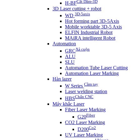
Cắt Dầm-3D
H-BF
3D Laser cutting + robot
3D-5axis
WD
Hot forming part 3D-5Axis
Mobile worktable 3D-5 Axis
ELFIN Industrial Robot
MAiRA intelligent Robot
Automation
Xả cuộn
GRC
ALU
SLU
Automation Tube Laser Cutting
Automation Laser Marking
Hàn lazer
Cầm tay
W Series
Laser welding station
Chấn CNC
HBS
Máy khắc Laser
Fiber Laser Marking
Fiber
G20
CO2 Laser Marking
Co2
D200
UV Laser Marking