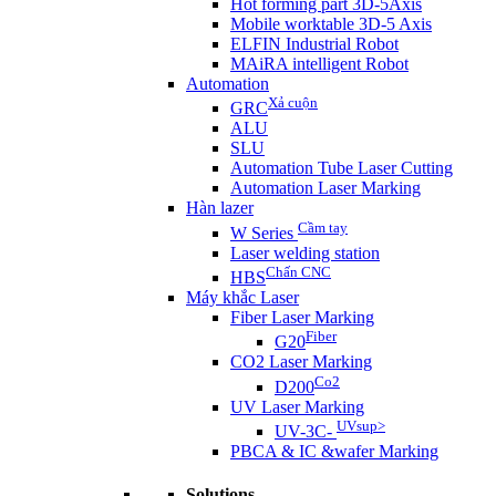
Hot forming part 3D-5Axis
Mobile worktable 3D-5 Axis
ELFIN Industrial Robot
MAiRA intelligent Robot
Automation
Xả cuộn
GRC
ALU
SLU
Automation Tube Laser Cutting
Automation Laser Marking
Hàn lazer
Cầm tay
W Series
Laser welding station
Chấn CNC
HBS
Máy khắc Laser
Fiber Laser Marking
Fiber
G20
CO2 Laser Marking
Co2
D200
UV Laser Marking
UVsup>
UV-3C-
PBCA & IC &wafer Marking
Solutions