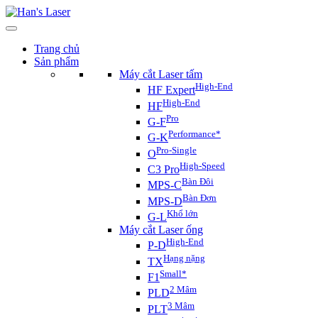
Trang chủ
Sản phẩm
Máy cắt Laser tấm
High-End
HF Expert
High-End
HF
Pro
G-F
Performance*
G-K
Pro-Single
O
High-Speed
C3 Pro
Bàn Đôi
MPS-C
Bàn Đơn
MPS-D
Khổ lớn
G-L
Máy cắt Laser ống
High-End
P-D
Hạng nặng
TX
Small*
F1
2 Mâm
PLD
3 Mâm
PLT