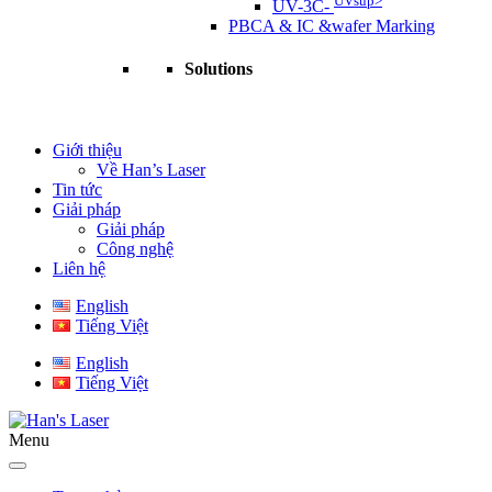
UVsup>
UV-3C-
PBCA & IC &wafer Marking
Solutions
Giới thiệu
Về Han’s Laser
Tin tức
Giải pháp
Giải pháp
Công nghệ
Liên hệ
English
Tiếng Việt
English
Tiếng Việt
Menu