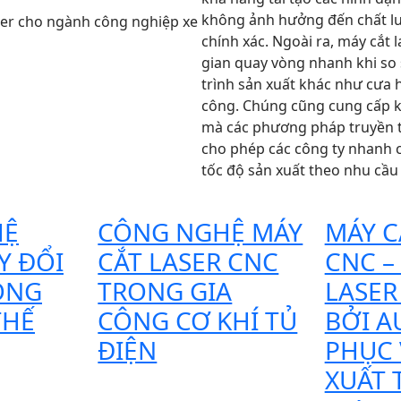
không ảnh hưởng đến chất l
chính xác. Ngoài ra, máy cắt 
gian quay vòng nhanh khi so 
trình sản xuất khác như cưa 
công. Chúng cũng cung cấp 
mà các phương pháp truyền 
cho phép các công ty nhanh 
tốc độ sản xuất theo nhu cầu
HỆ
CÔNG NGHỆ MÁY
MÁY C
Y ĐỔI
CẮT LASER CNC
CNC –
ÓNG
TRONG GIA
LASER
THẾ
CÔNG CƠ KHÍ TỦ
BỞI 
ĐIỆN
PHỤC 
XUẤT 