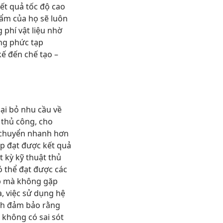
ết quả tốc độ cao
hẩm của họ sẽ luôn
 phí vật liệu nhờ
ng phức tạp
kế đến chế tạo –
oại bỏ nhu cầu về
 thủ công, cho
 chuyển nhanh hơn
p đạt được kết quả
t kỳ kỹ thuật thủ
ó thể đạt được các
ạp mà không gặp
a, việc sử dụng hệ
nh đảm bảo rằng
không có sai sót