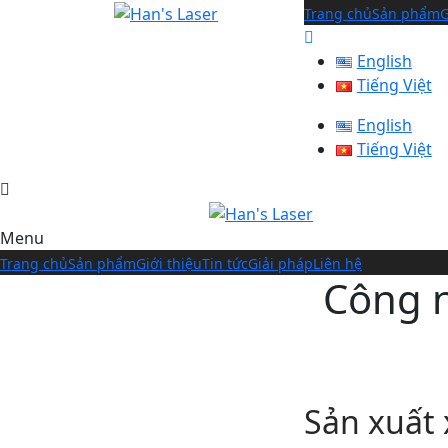
Trang chủ
Sản phẩm
G
English
Tiếng Việt
English
Tiếng Việt
Menu
Trang chủ
Sản phẩm
Giới thiệu
Tin tức
Giải pháp
Liên hệ
Công n
Sản xuất 