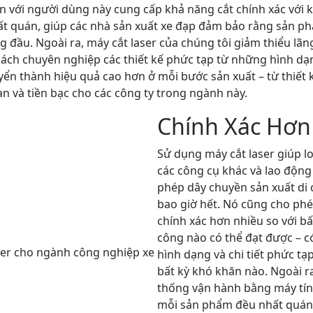
n với người dùng này cung cấp khả năng cắt chính xác với k
nhất quán, giúp các nhà sản xuất xe đạp đảm bảo rằng sản p
 đầu. Ngoài ra, máy cắt laser của chúng tôi giảm thiểu lãng
ách chuyên nghiệp các thiết kế phức tạp từ những hình dạ
yển thành hiệu quả cao hơn ở mỗi bước sản xuất – từ thiết 
ian và tiền bạc cho các công ty trong ngành này.
Chính Xác Hơn
Sử dụng máy cắt laser giúp l
các công cụ khác và lao động
phép dây chuyền sản xuất di
bao giờ hết. Nó cũng cho phé
chính xác hơn nhiều so với bấ
công nào có thể đạt được – c
hình dạng và chi tiết phức t
bất kỳ khó khăn nào. Ngoài r
thống vận hành bằng máy tí
mỗi sản phẩm đều nhất quán 