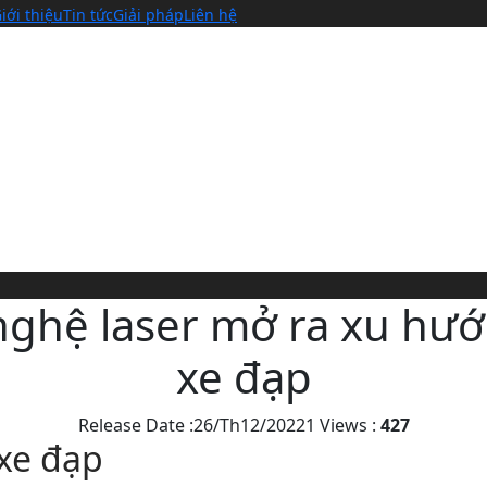
iới thiệu
Tin tức
Giải pháp
Liên hệ
ghệ laser mở ra xu hư
xe đạp
Release Date :26/Th12/20221
Views :
427
xe đạp