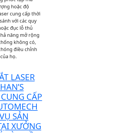
ượng hoặc độ
laser cung cấp thời
sánh với các quy
hoặc đục lỗ thủ
khả năng mở rộng
thống không có,
chóng điều chỉnh
 của họ.
ẮT LASER
 HAN’S
 CUNG CẤP
AUTOMECH
VỤ SẢN
TẠI XƯỞNG