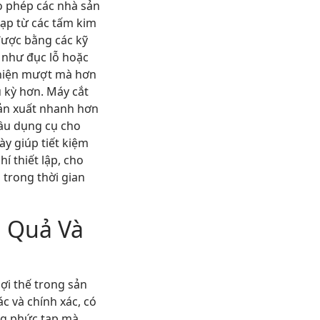
ho phép các nhà sản
tạp từ các tấm kim
được bằng các kỹ
 như đục lỗ hoặc
thiện mượt mà hơn
u kỳ hơn. Máy cắt
sản xuất nhanh hơn
cầu dụng cụ cho
ày giúp tiết kiệm
hí thiết lập, cho
 trong thời gian
 Quả Và
lợi thế trong sản
ác và chính xác, có
ng phức tạp mà