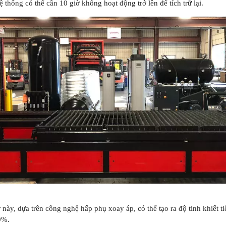
 thống có thể cần 10 giờ không hoạt động trở lên để tích trữ lại.
ơ này, dựa trên công nghệ hấp phụ xoay áp, có thể tạo ra độ tinh khiết t
9%.