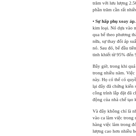
trăm với lưu lượng 2.
phần trăm cần rất nhiề
•
Sự hấp phụ xoay áp
kim loại. Nó dựa vào m
qua bể theo phương th
nữa, sự thay đổi áp su
nó. Sau đó, bể đầu tiê
tinh khiết từ 95% đến
Bây giờ, trong khi quá
trong nhiều năm. Việc 
này. Họ có thể có quyề
lại đây đã chứng kiến ​
công trình lắp đặt đã 
động của nhà chế tạo k
Và đây không chỉ là nh
vào ca làm việc trong 
hàng việc làm trong đó
lượng cao hơn nhiều ho