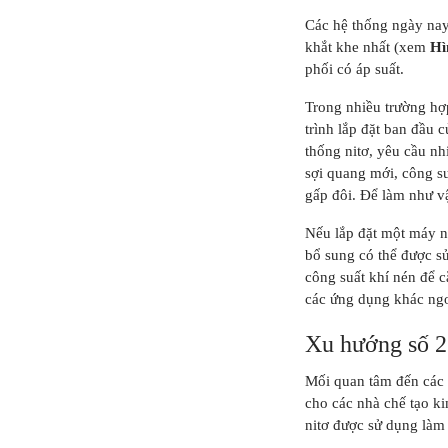
Các hệ thống ngày nay 
khắt khe nhất (xem
Hì
phối có áp suất.
Trong nhiều trường hợ
trình lắp đặt ban đầu 
thống nitơ, yêu cầu nh
sợi quang mới, công su
gấp đôi. Để làm như v
Nếu lắp đặt một máy né
bổ sung có thể được sử
công suất khí nén để c
các ứng dụng khác ngoà
Xu hướng số 2
Mối quan tâm đến các 
cho các nhà chế tạo ki
nitơ được sử dụng làm 