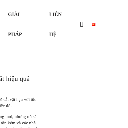
GIẢI
LIÊN
PHÁP
HỆ
ắt hiệu quả
 cắt vật liệu với tốc
iệc đó.
ang mới, nhưng nó sẽ
á tốn kém và các nhà