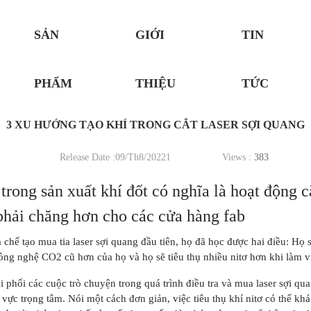
SẢN
GIỚI
TIN
PHẨM
THIỆU
TỨC
3 XU HƯỚNG TẠO KHÍ TRONG CẮT LASER SỢI QUANG
Release Date :09/Th8/20221
Views :
383
trong sản xuất khí đốt có nghĩa là hoạt động c
phải chăng hơn cho các cửa hàng fab
chế tạo mua tia laser sợi quang đầu tiên, họ đã học được hai điều: Họ sẽ
ng nghệ CO2 cũ hơn của họ và họ sẽ tiêu thụ nhiều nitơ hơn khi làm v
 phối các cuộc trò chuyện trong quá trình điều tra và mua laser sợi qu
 vực trọng tâm. Nói một cách đơn giản, việc tiêu thụ khí nitơ có thể kh