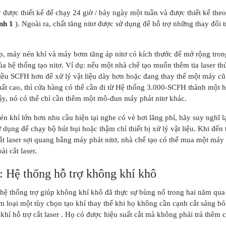
được thiết kế để chạy 24 giờ / bảy ngày một tuần và được thiết kế the
nh 1
). Ngoài ra, chất tăng nitơ được sử dụng để hỗ trợ những thay đổi 
p, máy nén khí và máy bơm tăng áp nitơ có kích thước để mở rộng trong
của hệ thống tạo nitơ. Ví dụ: nếu một nhà chế tạo muốn thêm tia laser t
iều SCFH hơn để xử lý vật liệu dày hơn hoặc đang thay thế một máy cũ 
ất cao, thì cửa hàng có thể cần đi từ Hệ thống 3.000-SCFH thành một h
ậy, nó có thể chỉ cần thêm một mô-đun máy phát nitơ khác.
n khí lớn hơn nhu cầu hiện tại nghe có vẻ hơi lãng phí, hãy suy nghĩ l
 dụng để chạy bộ hút bụi hoặc thậm chí thiết bị xử lý vật liệu. Khi đến
ắt laser sợi quang bằng máy phát nitơ, nhà chế tạo có thể mua một máy
i cắt laser.
: Hệ thống hỗ trợ không khí khô
hệ thống trợ giúp không khí khô đã thực sự bùng nổ trong hai năm qua
m loại một tùy chọn tạo khí thay thế khi họ không cần cạnh cắt sáng b
khí hỗ trợ cắt laser . Họ có được hiệu suất cắt mà không phải trả thêm 