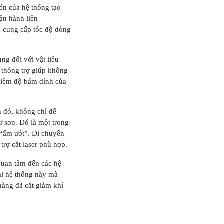
én của hệ thống tạo
ận hành liên
ó cung cấp tốc độ dòng
ng đối với vật liệu
 thống trợ giúp không
ghiệm độ bám dính của
n đó, không chỉ để
ư sơn. Đó là một trong
“ẩm ướt”. Di chuyển
trợ cắt laser phù hợp.
quan tâm đến các hệ
ại hệ thống này mà
hàng đã cắt giảm khí