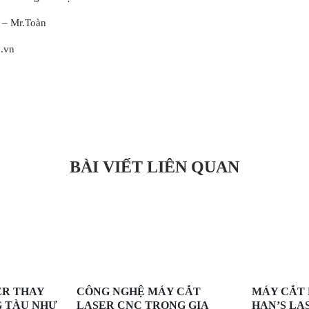
 – Mr.Toàn
.vn
BÀI VIẾT LIÊN QUAN
ER THAY
CÔNG NGHỆ MÁY CẮT
MÁY CẮT 
G TÀU NHƯ
LASER CNC TRONG GIA
HAN’S LA