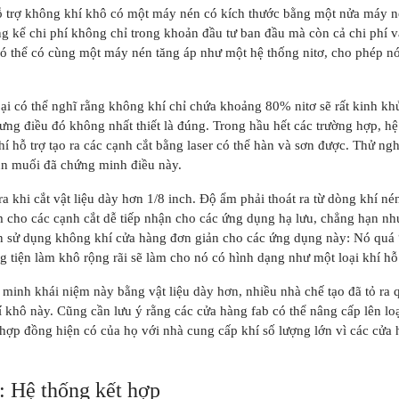
ỗ trợ không khí khô có một máy nén có kích thước bằng một nửa máy n
áng kể chi phí không chỉ trong khoản đầu tư ban đầu mà còn cả chi phí v
 có thể có cùng một máy nén tăng áp như một hệ thống nitơ, cho phép n
ại có thể nghĩ rằng không khí chỉ chứa khoảng 80% nitơ sẽ rất kinh khủ
ng điều đó không nhất thiết là đúng. Trong hầu hết các trường hợp, hệ
khí hỗ trợ tạo ra các cạnh cắt bằng laser có thể hàn và sơn được. Thử n
n muối đã chứng minh điều này.
ra khi cắt vật liệu dày hơn 1/8 inch. Độ ẩm phải thoát ra từ dòng khí né
 cho các cạnh cắt dễ tiếp nhận cho các ứng dụng hạ lưu, chẳng hạn nh
 sử dụng không khí cửa hàng đơn giản cho các ứng dụng này: Nó quá 
 tiện làm khô rộng rãi sẽ làm cho nó có hình dạng như một loại khí hỗ 
minh khái niệm này bằng vật liệu dày hơn, nhiều nhà chế tạo đã tỏ ra 
 khô này. Cũng cần lưu ý rằng các cửa hàng fab có thể nâng cấp lên lo
ợp đồng hiện có của họ với nhà cung cấp khí số lượng lớn vì các cửa 
: Hệ thống kết hợp