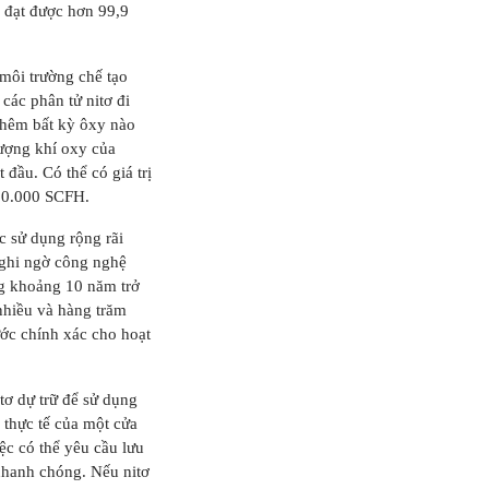
 đạt được hơn 99,9
 môi trường chế tạo
các phân tử nitơ đi
thêm bất kỳ ôxy nào
lượng khí oxy của
 đầu. Có thể có giá trị
 20.000 SCFH.
c sử dụng rộng rãi
 nghi ngờ công nghệ
ng khoảng 10 năm trở
 nhiều và hàng trăm
ước chính xác cho hoạt
tơ dự trữ để sử dụng
 thực tế của một cửa
ệc có thể yêu cầu lưu
 nhanh chóng. Nếu nitơ