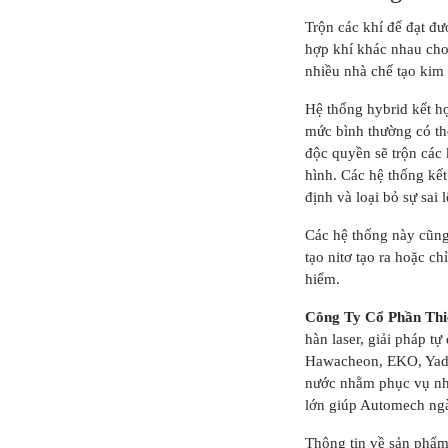
Trộn các khí để đạt đư
hợp khí khác nhau cho
nhiều nhà chế tạo kim 
Hệ thống hybrid kết hợ
mức bình thường có thể
độc quyền sẽ trộn các k
hình. Các hệ thống kết
định và loại bỏ sự sai
Các hệ thống này cũng 
tạo nitơ tạo ra hoặc c
hiểm.
Công Ty Cổ Phần Thi
hàn laser, giải pháp 
Hawacheon, EKO, Yadon
nước nhằm phục vụ nhu
lớn giúp Automech ngà
Thông tin về sản phẩm 