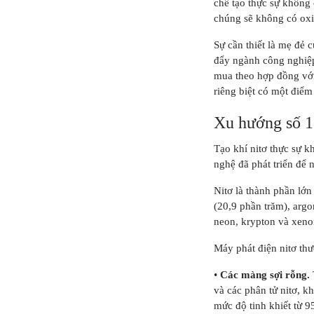
chế tạo thực sự không
chúng sẽ không có oxit
Sự cần thiết là mẹ đẻ 
đẩy ngành công nghiệp 
mua theo hợp đồng với
riêng biệt có một điểm
Xu hướng số 1
Tạo khí nitơ thực sự k
nghệ đã phát triển để n
Nitơ là thành phần lớ
(20,9 phần trăm), argo
neon, krypton và xeno
Máy phát điện nitơ thư
•
Các màng sợi rỗng.
và các phân tử nitơ, k
mức độ tinh khiết từ 9