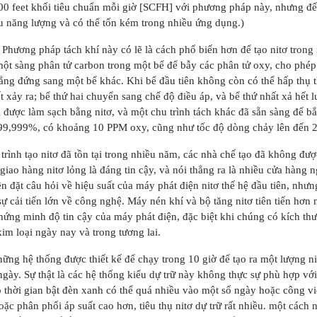
500 feet khối tiêu chuẩn mỗi giờ [SCFH] với phương pháp này, nhưng để
u năng lượng và có thể tốn kém trong nhiều ứng dụng.)
.
Phương pháp tách khí này có lẽ là cách phổ biến hơn để tạo nitơ trong
ột sàng phân tử carbon trong một bể để bẫy các phân tử oxy, cho phép 
ẳng đứng sang một bể khác. Khi bể đầu tiên không còn có thể hấp thụ 
ất xảy ra; bể thứ hai chuyển sang chế độ điều áp, và bể thứ nhất xả hết 
n được làm sạch bằng nitơ, và một chu trình tách khác đã sẵn sàng để bắt
 99,999%, có khoảng 10 PPM oxy, cũng như tốc độ dòng chảy lên đến
 trình tạo nitơ đã tồn tại trong nhiều năm, các nhà chế tạo đã không đượ
giao hàng nitơ lỏng là đáng tin cậy, và nói thẳng ra là nhiều cửa hàng
n đặt câu hỏi về hiệu suất của máy phát điện nitơ thế hệ đầu tiên, như
​sự cải tiến lớn về công nghệ. Máy nén khí và bộ tăng nitơ tiên tiến hơn
chứng minh độ tin cậy của máy phát điện, đặc biệt khi chúng có kích th
im loại ngày nay và trong tương lai.
ững hệ thống được thiết kế để chạy trong 10 giờ để tạo ra một lượng ni
ngày. Sự thật là các hệ thống kiểu dự trữ này không thực sự phù hợp với
 thời gian bật đèn xanh có thể quá nhiều vào một số ngày hoặc công vi
ặc phân phối áp suất cao hơn, tiêu thụ nitơ dự trữ rất nhiều. một cách