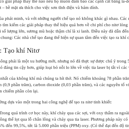
 có giải pháp thay thế nào nếu họ muốn đảm bảo các cạnh cắt bằng la-d
 – bề mặt ưa thích cho việc sơn tĩnh điện và bám dính.
của phát minh, và với những người chế tạo nó không khác gì nhau. Các 
tìm kiếm các giải pháp thay thế hiệu quả hơn về chi phí cho nitơ lỏng
 số lượng lớn, sương mù hoặc thậm chí là xi lanh. Điều này đã dẫn đến
 chung: Các nhà chế tạo đang thể hiện sự quan tâm đến việc tạo ra khí c
: Tạo khí Nitơ
hông phải là một xu hướng mới, nhưng nó đã thực sự được chú ý trong 5
ó đáng tin cậy hơn, giúp loại bỏ nỗi lo lớn về việc tia laser bị tắt vì cá
n nhất của không khí mà chúng ta hít thở. Nó chiếm khoảng 78 phần tră
n (0,9 phần trăm), carbon dioxide (0,03 phần trăm), và các nguyên tố vi
n chiếm phần còn lại.
ờng dựa vào một trong hai công nghệ để tạo ra nitơ tinh khiết:
Trong quá trình cơ học này, khí chảy qua các sợi, với oxy thấm ra ngoài
hông thể lọt qua lỗ chân lông và chảy qua tia laser. Phương pháp này có
5% đến 99,5%, tức là 5.000 phần triệu (PPM) oxy. (Có thể đạt đến độ ti