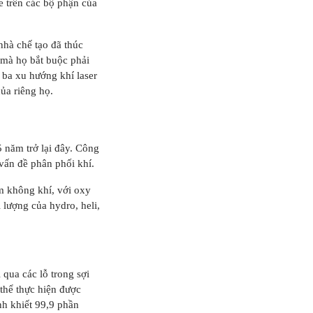
e trên các bộ phận của
nhà chế tạo đã thúc
 mà họ bắt buộc phải
 ba xu hướng khí laser
ủa riêng họ.
 năm trở lại đây. Công
c vấn đề phân phối khí.
m không khí, với oxy
 lượng của hydro, heli,
 qua các lỗ trong sợi
 thể thực hiện được
nh khiết 99,9 phần