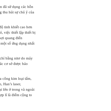
àn đã sử dụng các hỗn
 thu hút sự chú ý của
ộ tinh khiết cao hơn
việc thiết lập thiết bị
 sợi quang điển
g một số ứng dụng nhất
 chỉ bằng nitơ do máy
các cơ sở được bảo
 công kim loại tấm,
 Han’s laser,
 lớn ở trong và ngoài
p lí là điểm cộng to