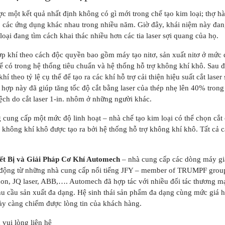
ợc một kết quả nhất định không có gì mới trong chế tạo kim loại; thợ h
 các ứng dụng khác nhau trong nhiều năm. Giờ đây, khái niệm này đang
loại đang tìm cách khai thác nhiều hơn các tia laser sợi quang của họ.
p khí theo cách độc quyền bao gồm máy tạo nitơ, sản xuất nitơ ở mức đ
 có trong hệ thống tiêu chuẩn và hệ thống hỗ trợ không khí khô. Sau đó, 
hí theo tỷ lệ cụ thể để tạo ra các khí hỗ trợ cải thiện hiệu suất cắt laser
 hợp này đã giúp tăng tốc độ cắt bằng laser của thép nhẹ lên 40% tron
 lệch do cắt laser 1-in. nhôm ở những người khác.
cung cấp một mức độ linh hoạt – nhà chế tạo kim loại có thể chọn cắt
hỉ không khí khô được tạo ra bởi hệ thống hỗ trợ không khí khô. Tất cả 
ết Bị và Giải Pháp Cơ Khí Automech
– nhà cung cấp các dòng máy gia
tự động từ những nhà cung cấp nổi tiếng JFY – member of TRUMPF group,
, JQ laser, ABB,…. Automech đã hợp tác với nhiều đối tác thương mại
 cầu sản xuất đa dạng. Hệ sinh thái sản phẩm đa dạng cùng mức giá hợ
y càng chiếm được lòng tin của khách hàng.
vui lòng liên hệ