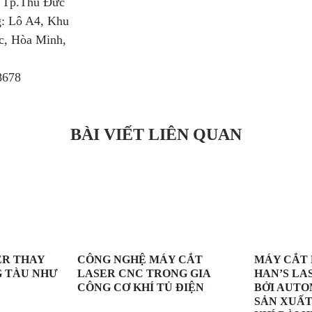
 Tp.Thủ Đức
: Lô A4, Khu
c, Hòa Minh,
8678
BÀI VIẾT LIÊN QUAN
ER THAY
CÔNG NGHỆ MÁY CẮT
MÁY CẮT 
G TÀU NHƯ
LASER CNC TRONG GIA
HAN’S LA
CÔNG CƠ KHÍ TỦ ĐIỆN
BỞI AUTO
SẢN XUẤT