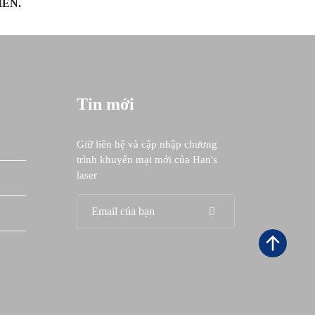
IỀN.
Tin mới
Giữ liên hệ và cập nhập chương
trình khuyến mại mới của Han's
laser