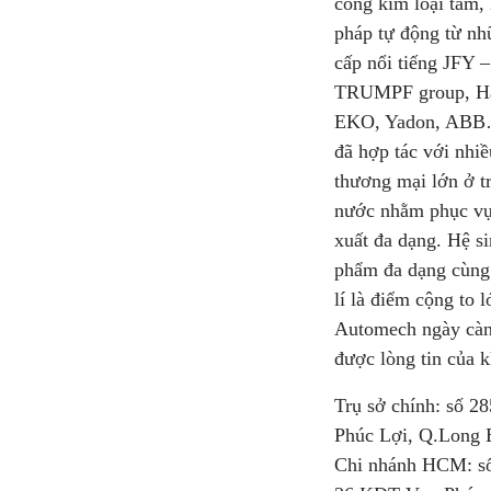
công kim loại tấm, h
pháp tự động từ nh
cấp nổi tiếng JFY 
TRUMPF group, Han
EKO, Yadon, ABB
đã hợp tác với nhiề
thương mại lớn ở t
nước nhằm phục vụ
xuất đa dạng. Hệ si
phẩm đa dạng cùng
lí là điểm cộng to 
Automech ngày cà
được lòng tin của 
Trụ sở chính: số 285
Phúc Lợi, Q.Long B
Chi nhánh HCM: s