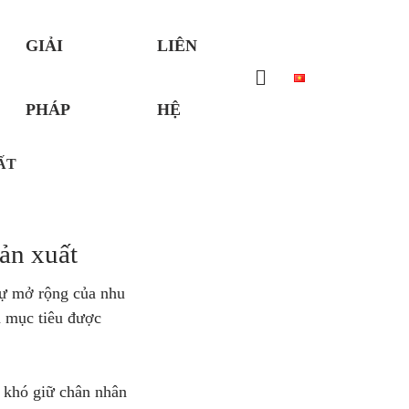
GIẢI
LIÊN
PHÁP
HỆ
ẤT
sản xuất
sự mở rộng của nhu
h mục tiêu được
, khó giữ chân nhân