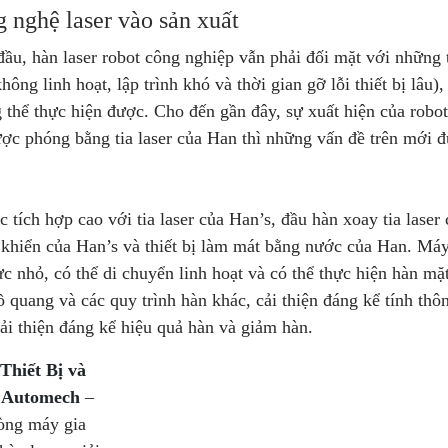
 nghệ laser vào sản xuất
ầu, hàn laser robot công nghiệp vẫn phải đối mặt với những 
ng linh hoạt, lập trình khó và thời gian gỡ lỗi thiết bị lâu)
 thể thực hiện được. Cho đến gần đây, sự xuất hiện của robot 
ược phóng bằng tia laser của Han thì những vấn đề trên mới đ
tích hợp cao với tia laser của Han’s, đầu hàn xoay tia laser
 khiển của Han’s và thiết bị làm mát bằng nước của Han. Máy
 nhỏ, có thể di chuyển linh hoạt và có thể thực hiện hàn mặ
ồ quang và các quy trình hàn khác, cải thiện đáng kể tính th
cải thiện đáng kể hiệu quả hàn và giảm hàn.
Thiết Bị và
 Automech
–
òng máy gia