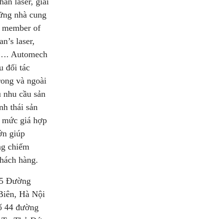
àn laser, giải
ững nhà cung
– member of
’s laser,
…. Automech
u đối tác
rong và ngoài
 nhu cầu sản
nh thái sản
 mức giá hợp
lớn giúp
ng chiếm
khách hàng.
 Đường
iên, Hà Nội
ố 44 đường