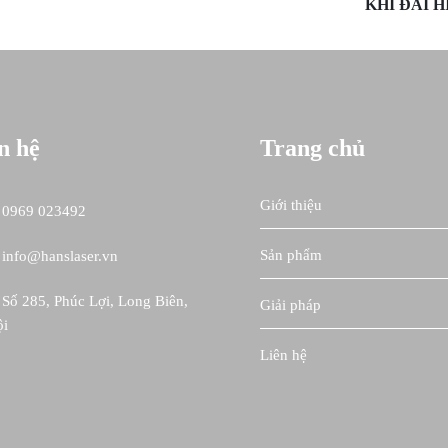
KHÍ ĐÀI H
n hệ
Trang chủ
Giới thiệu
0969 023492
Sản phẩm
info@hanslaser.vn
Số 285, Phúc Lợi, Long Biên,
Giải pháp
ội
Liên hệ