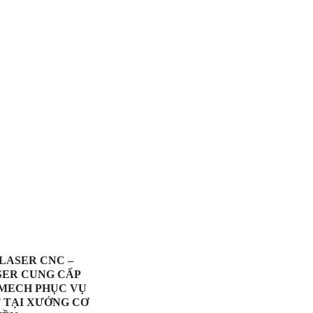
LASER CNC –
SER CUNG CẤP
MECH PHỤC VỤ
 TẠI XƯỞNG CƠ