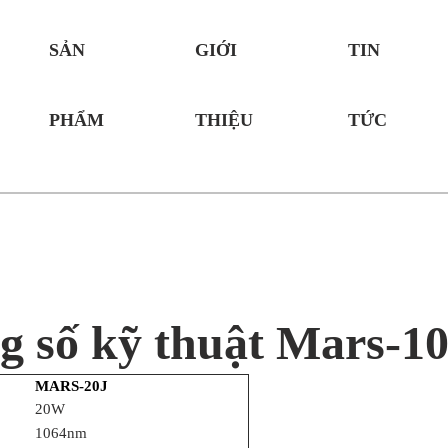
SẢN
GIỚI
TIN
PHẨM
THIỆU
TỨC
g số kỹ thuật Mars-10
MARS-20J
20W
1064nm