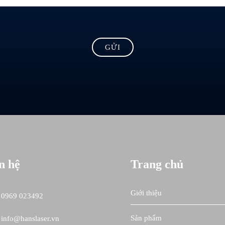
n hệ
Trang chủ
Giới thiệu
0969 023492
Sản phẩm
info@hanslaser.vn