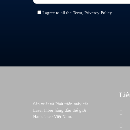
I agree to all the Term, Privercy Policy
Liê
Sản xuất và Phát triển máy cắt
Laser Fiber hàng đầu thế giới .
Han's laser Việt Nam.