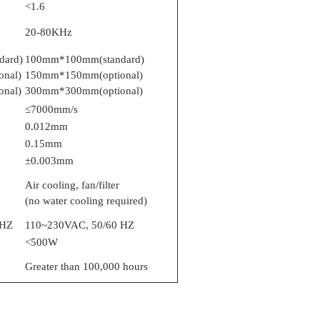
<1.6
20-80KHz
dard)
100mm*100mm(standard)
nal)
150mm*150mm(optional)
nal)
300mm*300mm(optional)
≤7000mm/s
0.012mm
0.15mm
±0.003mm
Air cooling, fan/filter
(no water cooling required)
 HZ
110~230VAC, 50/60 HZ
<500W
Greater than 100,000 hours