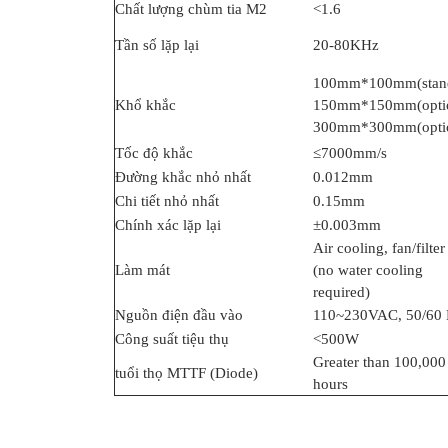
Chất lượng chùm tia M2
<1.6
Tần số lặp lại
20-80KHz
100mm*100mm(stan
Khổ khắc
150mm*150mm(optio
300mm*300mm(optio
Tốc độ khắc
≤7000mm/s
Đường khắc nhỏ nhất
0.012mm
Chi tiết nhỏ nhất
0.15mm
Chính xác lặp lại
±0.003mm
Air cooling, fan/filter
Làm mát
(no water cooling
required)
Nguồn điện đầu vào
110~230VAC, 50/60
Công suất tiệu thụ
<500W
Greater than 100,000
tuổi thọ MTTF (Diode)
hours