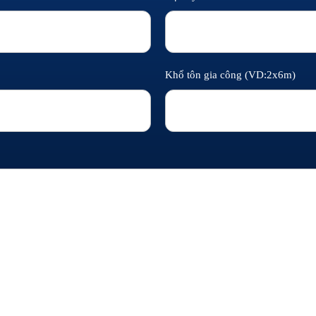
Khổ tôn gia công (VD:2x6m)