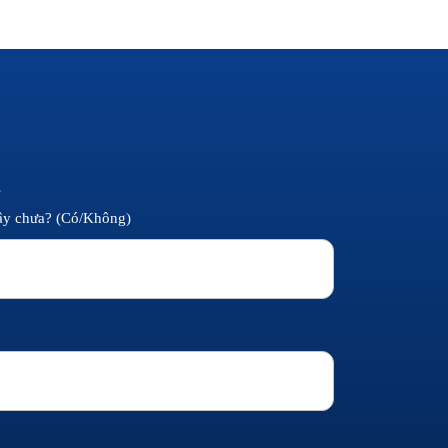
á
đây chưa? (Có/Không)