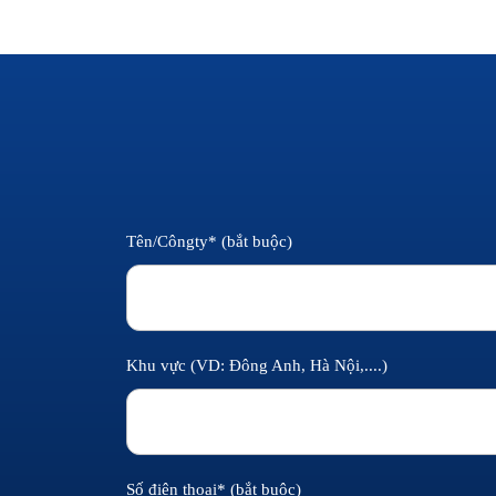
Tên/Côngty* (bắt buộc)
Khu vực (VD: Đông Anh, Hà Nội,....)
Số điện thoại* (bắt buộc)