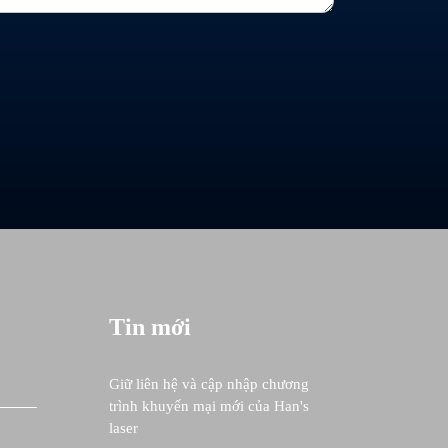
Tin mới
Giữ liên hệ và cập nhập chương
trình khuyến mại mới của Han's
laser