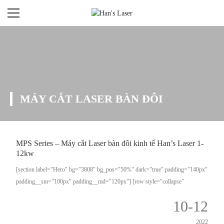
MÁY CẮT LASER BÀN ĐÔI
MPS Series – Máy cắt Laser bàn đôi kinh tế Han’s Laser 1-
12kw
[section label="Hero" bg="3808" bg_pos="50%" dark="true" padding="140px"
padding__sm="100px" padding__md="120px"] [row style="collapse"
h_align="center"] [col span="6" span__sm="10" span__md="8" align="center"]
10-12
MPS- 3015C Máy cắt Laser bàn đôi hiệu suất - kinh tế [/col] [/row]...
2022