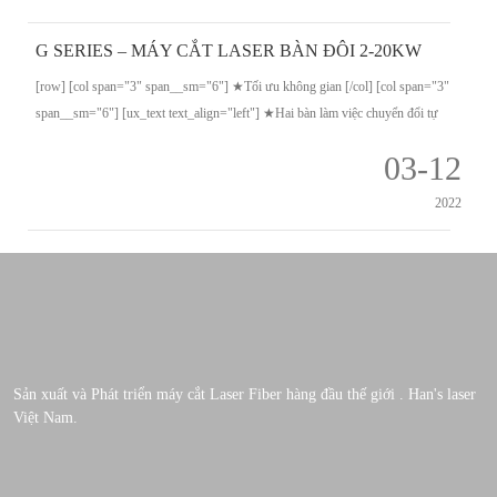
G SERIES – MÁY CẮT LASER BÀN ĐÔI 2-20KW
[row] [col span="3" span__sm="6"] ★Tối ưu không gian [/col] [col span="3"
span__sm="6"] [ux_text text_align="left"] ★Hai bàn làm việc chuyển đổi tự
động [/ux_text] [/col] [col span="3" span__sm="6"] ★Khung nhôm hàng...
03-12
2022
Sản xuất và Phát triển máy cắt Laser Fiber hàng đầu thế giới . Han's laser
Việt Nam.