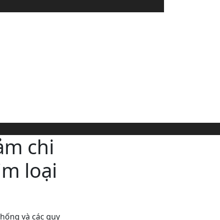
iảm chi
im loại
thống và các quy