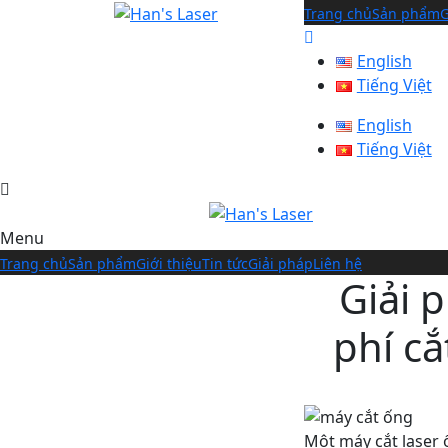
Trang chủ
Sản phẩm
G
English
Tiếng Việt
English
Tiếng Việt
Menu
Trang chủ
Sản phẩm
Giới thiệu
Tin tức
Giải pháp
Liên hệ
Giải p
phí cắ
Một máy cắt laser 