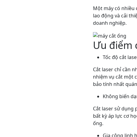
Một máy có nhiều c
lao động và cải th
doanh nghiệp.
Ưu điểm c
Tốc độ cắt lase
Cắt laser chỉ cần n
nhiệm vụ cắt một c
bảo tính nhất quán
Không biến d
Cắt laser sử dụng 
bất kỳ áp lực cơ h
ống.
Gia công linh 