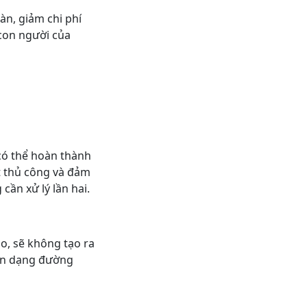
àn, giảm chi phí
 con người của
 có thể hoàn thành
t thủ công và đảm
ần xử lý lần hai.
o, sẽ không tạo ra
iến dạng đường