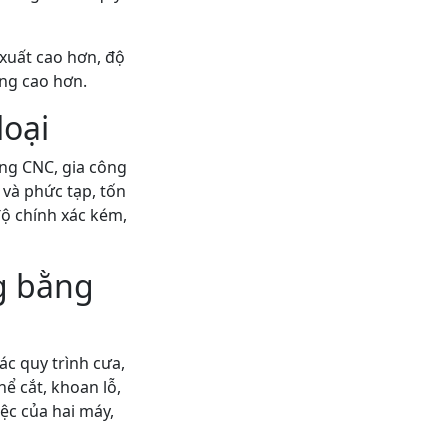
xuất cao hơn, độ
ợng cao hơn.
loại
ông CNC, gia công
 và phức tạp, tốn
độ chính xác kém,
ng bằng
ác quy trình cưa,
ể cắt, khoan lỗ,
ệc của hai máy,