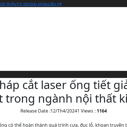
iới thiệu
Tin tức
Giải pháp
Liên hệ
háp cắt laser ống tiết g
t trong ngành nội thất k
Release Date :12/Th4/20241
Views :
1164
ống có thể hoàn thành quá trình cưa, đục lỗ, khoan truyền 