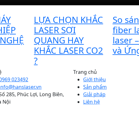
MÁY
LỰA CHỌN KHẮC
So sán
IỆP
LASER SỢI
fiber 
 NGHỆ
QUANG HAY
laser 
KHẮC LASER CO2
và Ứn
?
ệ
Trang chủ
0969 023492
Giới thiệu
info@hanslaser.vn
Sản phẩm
Số 285, Phúc Lợi, Long Biên,
Giải pháp
 Nội
Liên hệ