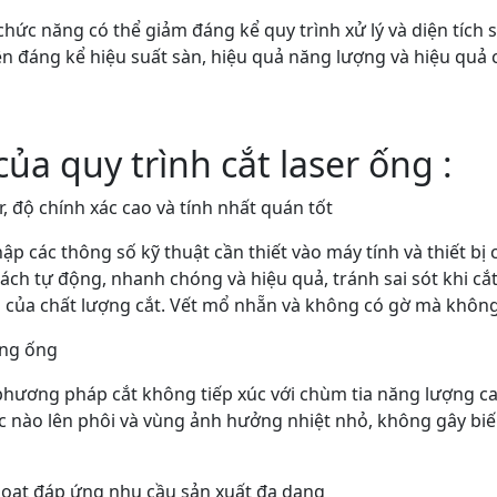
hức năng có thể giảm đáng kể quy trình xử lý và diện tích s
iện đáng kể hiệu suất sàn, hiệu quả năng lượng và hiệu quả
ủa quy trình cắt laser ống :
r, độ chính xác cao và tính nhất quán tốt
hập các thông số kỹ thuật cần thiết vào máy tính và thiết bị
ách tự động, nhanh chóng và hiệu quả, tránh sai sót khi cắ
 của chất lượng cắt. Vết mổ nhẵn và không có gờ mà không c
ạng ống
phương pháp cắt không tiếp xúc với chùm tia năng lượng ca
ọc nào lên phôi và vùng ảnh hưởng nhiệt nhỏ, không gây b
hoạt đáp ứng nhu cầu sản xuất đa dạng