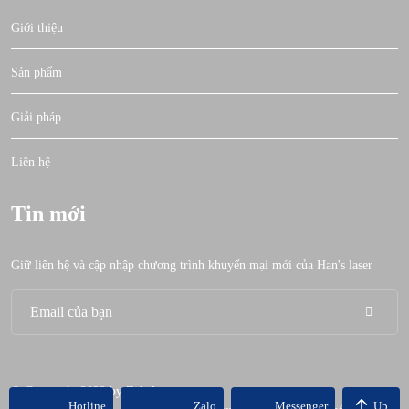
Giới thiệu
Sản phẩm
Giải pháp
Liên hệ
Tin mới
Giữ liên hệ và cập nhập chương trình khuyến mại mới của Han's laser
© Copyright 2022 by Zek Agency
Hotline
Zalo
Messenger
Up