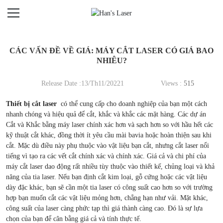
CÁC VẤN ĐỀ VỀ GIÁ: MÁY CẮT LASER CÓ GIÁ BAO
NHIÊU?
Release Date :13/Th11/20221
Views :
515
Thiết bị cắt laser
có thể cung cấp cho doanh nghiệp của bạn một cách
nhanh chóng và hiệu quả để cắt, khắc và khắc các mặt hàng. Các dự án
Cắt và Khắc bằng máy laser chính xác hơn và sạch hơn so với hầu hết các
kỹ thuật cắt khác, đồng thời ít yêu cầu mài bavia hoặc hoàn thiện sau khi
cắt. Mặc dù điều này phụ thuộc vào vật liệu bạn cắt, nhưng cắt laser nổi
tiếng vì tạo ra các vết cắt chính xác và chính xác. Giá cả và chi phí của
máy cắt laser dao động rất nhiều tùy thuộc vào thiết kế, chủng loại và khả
năng của tia laser. Nếu bạn định cắt kim loại, gỗ cứng hoặc các vật liệu
dày đặc khác, bạn sẽ cần một tia laser có công suất cao hơn so với trường
hợp bạn muốn cắt các vật liệu mỏng hơn, chẳng hạn như vải. Mặt khác,
công suất của laser càng phức tạp thì giá thành càng cao. Đó là sự lựa
chọn của bạn để cân bằng giá cả và tính thực tế.