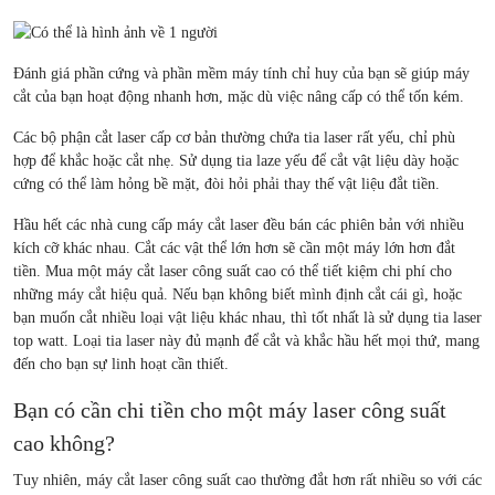
Đánh giá phần cứng và phần mềm máy tính chỉ huy của bạn sẽ giúp máy
cắt của bạn hoạt động nhanh hơn, mặc dù việc nâng cấp có thể tốn kém.
Các bộ phận cắt laser cấp cơ bản thường chứa tia laser rất yếu, chỉ phù
hợp để khắc hoặc cắt nhẹ. Sử dụng tia laze yếu để cắt vật liệu dày hoặc
cứng có thể làm hỏng bề mặt, đòi hỏi phải thay thế vật liệu đắt tiền.
Hầu hết các nhà cung cấp máy cắt laser đều bán các phiên bản với nhiều
kích cỡ khác nhau. Cắt các vật thể lớn hơn sẽ cần một máy lớn hơn đắt
tiền. Mua một máy cắt laser công suất cao có thể tiết kiệm chi phí cho
những máy cắt hiệu quả. Nếu bạn không biết mình định cắt cái gì, hoặc
bạn muốn cắt nhiều loại vật liệu khác nhau, thì tốt nhất là sử dụng tia laser
top watt. Loại tia laser này đủ mạnh để cắt và khắc hầu hết mọi thứ, mang
đến cho bạn sự linh hoạt cần thiết.
Bạn có cần chi tiền cho một máy laser công suất
cao không?
Tuy nhiên, máy cắt laser công suất cao thường đắt hơn rất nhiều so với các