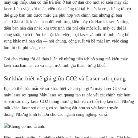
máy cấp thấp. Bạn có thể trả tiền ở bất cứ đâu cho một số kiểu máy cắt
laser. Làm việc với nhân viên của chúng tôi tại Han’s laser , chúng tôi có
thể giúp bạn tìm được mức giá phù hợp với chính xác những gì bạn
cần. Giá cả rất khác nhau đối với từng kiểu máy cắt Han’s laser. Những
điều bạn nên cân nhắc khi ước tính chi phí của một kiểu máy cụ thể là
công suất, kích thước bề mặt làm việc, loại laser và một số tính năng bổ
sung khác mà bạn cần — nói chung, công suất và bề mặt làm việc càng
lớn thì chi phí càng cao .
Gọi cho chúng tôi để thảo luận về những tiện ích bổ sung mà kiểu máy
laser của bạn nên có và nhận ước tính giá thành từng khoản.
Sự khác biệt về giá giữa CO2 và Laser sợi quang
Bạn có thể thắc mắc về sự khác biệt về chi phí giữa máy laser CO2 và
máy laser sợi quang Máy laser sợi quang tạo ra các vết cắt chính xác hơn
so với các máy laser CO2 thông thường hơn và có tuổi thọ kéo dài. Nhưng
mặt khác, laser sợi quang có xu hướng đắt hơn so với laser truyền
thống. Nhưng kinh tế hơn cho các ngành công nghiệp xa xỉ.
Đừng quá bị cuốn vào những chiếc máy laser sợi quang giá cao. Giá bán